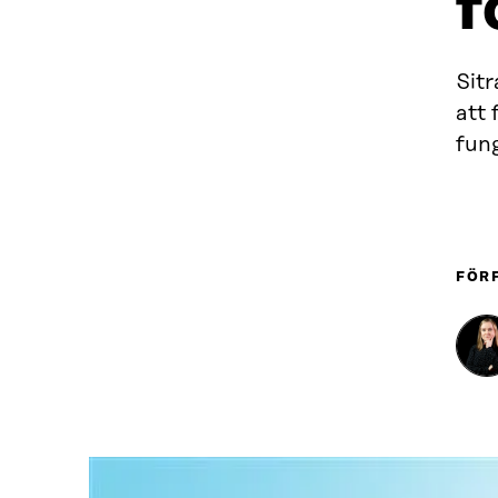
f
Sitr
att
fung
FÖR