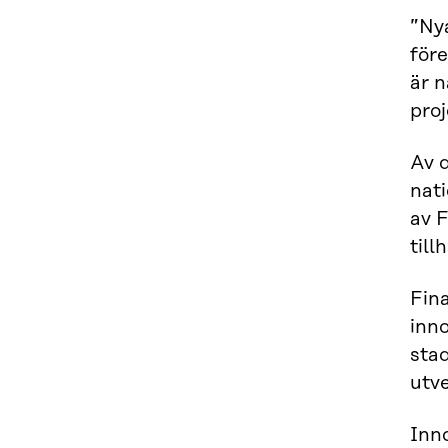
”Nya
före
är n
proj
Av 
nati
av 
till
Fina
inn
stad
utv
Inn