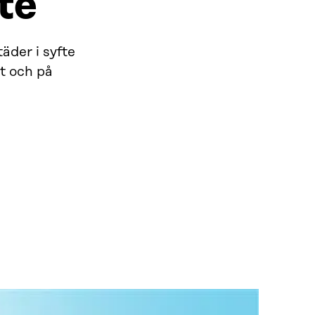
te
äder i syfte
t och på