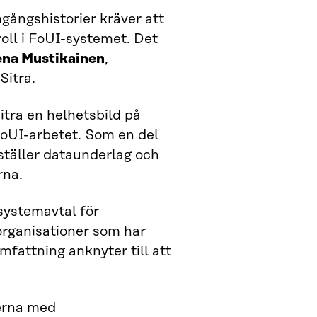
gångshistorier kräver att
oll i FoUI-systemet. Det
ena Mustikainen
,
Sitra.
tra en helhetsbild på
 FoUI-arbetet. Som en del
ställer dataunderlag och
rna.
systemavtal för
organisationer som har
fattning anknyter till att
derna med