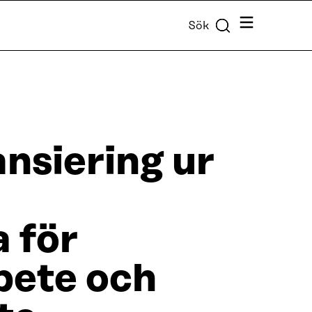
Meny
Sök
ansiering ur
 för
bete och