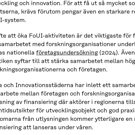
ckling och innovation. För att få ut så mycket so
tserna, krävs förutom pengar även en starkare ro
I-system.
fte att öka FoUI-aktiviteten är det viktigaste för
 samarbetet med forskningsorganisationer underl
as nationella
företagsundersökning
(2024). Även
tiken syftar till att stärka samarbetet mellan hö
skningsorganisationerna och företagen.
a och Innovationsstäderna har inlett ett samarb
arbete mellan företagen och forskningsorganisat
sning av finansiering där aktörer i regionerna t
tidsutsikter för utvecklingsobjekt och god prax
domarna från utlysningen kommer ytterligare en
nsiering att lanseras under våren.