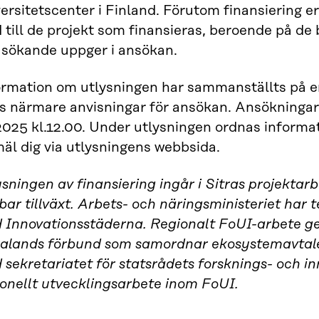
ersitetscenter i Finland. Förutom finansiering er
d till de projekt som finansieras, beroende på 
 sökande uppger i ansökan.
ormation om utlysningen har sammanställts på e
ns närmare anvisningar för ansökan. Ansökninga
.2025 kl.12.00. Under utlysningen ordnas inform
äl dig via utlysningens webbsida.
sningen av finansiering ingår i Sitras projektar
bar tillväxt. Arbets- och näringsministeriet har
 Innovationsstäderna. Regionalt FoUI-arbete g
kalands förbund som samordnar ekosystemavtale
sekretariatet för statsrådets forsknings- och i
ionellt utvecklingsarbete inom FoUI.