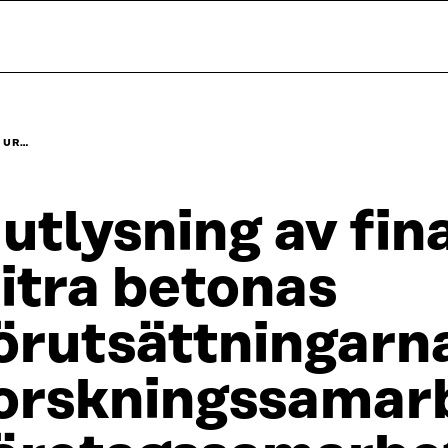
G UR…
 utlysning av fin
itra betonas
örutsättningarna
orskningssamar