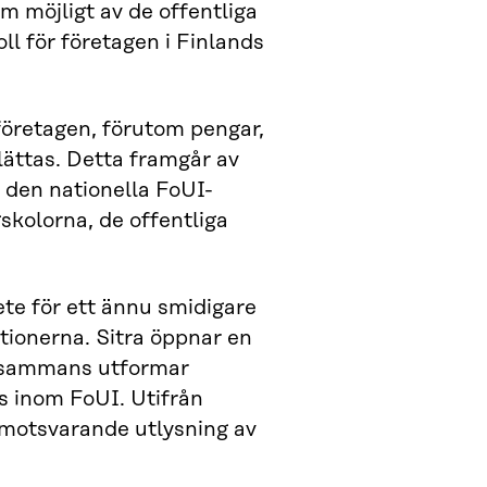
m möjligt av de offentliga
ll för företagen i Finlands
 företagen, förutom pengar,
ättas. Detta framgår av
 den nationella FoUI-
gskolorna, de offentliga
ete för ett ännu smidigare
ionerna. Sitra öppnar en
illsammans utformar
is inom FoUI. Utifrån
 motsvarande utlysning av