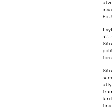
utve
insa
FoU
I sy
att
Sitr
poli
for
Sitr
sam
utly
fram
lär
fina