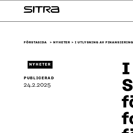
Skip to
Sitra
content
↓
FÖRSTASIDA
NYHETER
I UTLYSNING AV FINANSIERIN
I
NYHETER
PUBLICERAD
S
24.2.2025
f
f