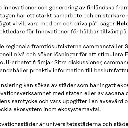
 innovationer och generering av finländska fram
tagen har ett starkt samarbete och en starkare r
ågot vi vill vara med om och driva på”, säger
Hel
ektledare för Innovationer för hållbar tillväxt på 
de regionala framtidsutsikterna sammanställer Si
onell nivå och söker lösningar för att stimulera
FoUI-arbetet främjar Sitra diskussioner, samman
handahåller proaktiv information till beslutsfatta
nsiering kan sökas av städer som har ingått eko
ovationsverksamhet med staten eller av sådana 
ens samtycke och vars uppgifter i en avsevärd om
eckla ekosystem inom ekosystemavtal.
ovationsstäder är universitetsstäderna och stä