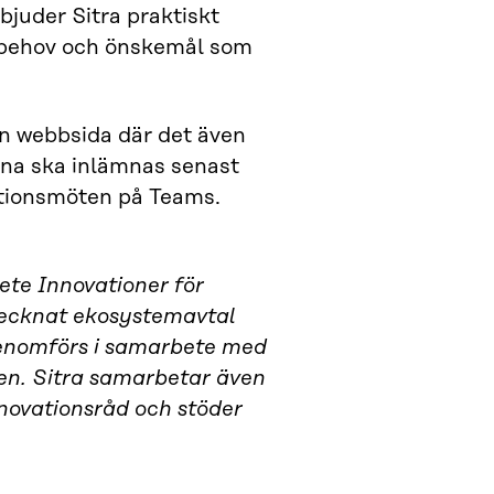
bjuder Sitra praktiskt
de behov och önskemål som
n webbsida där det även
rna ska inlämnas senast
ationsmöten på Teams.
bete Innovationer för
 tecknat ekosystemavtal
enomförs i samarbete med
n. Sitra samarbetar även
nnovationsråd och stöder