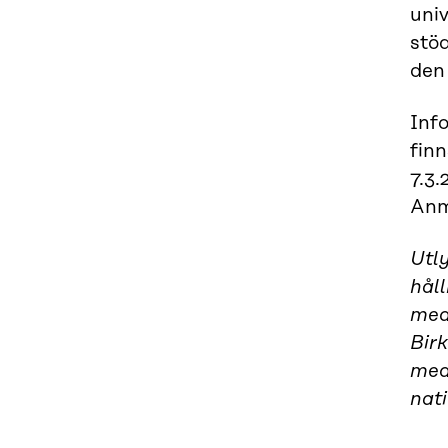
univ
stö
den
Inf
fin
7.3
Anm
Utly
håll
med
Bir
med 
nat