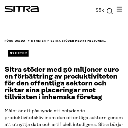
Skip to
Meny
Sök
content
Sitra
↓
FÖRSTASIDA
NYHETER
SITRA STÖDER MED 50 MILJONER…
NYHETER
Sitra stöder med 50 miljoner euro
en förbättring av produktiviteten
för den offentliga sektorn och
riktar sina placeringar mot
tillväxten i inhemska företag
Målet är att påskynda ett betydande
produktivitetskliv inom den offentliga sektorn genom
att utnyttja data och artificiell intelligens. Sitra börjar