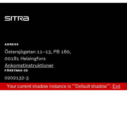
Sitra
ADRESS
Östersjögatan 11–13, PB 160,
00181 Helsingfors
Ankomstinstruktioner
FÖRETAGS-ID
0202132-3
Your current shadow instance is ""Default shadow"".
Exit
TELEFON
+358 294 618 991
E-POST
sitra@sitra.fi
fornamn.efternamn@sitra.fi