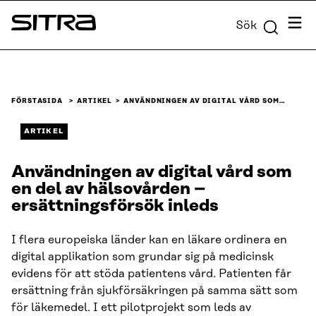
Skip to
Meny
Sök
content
Sitra
↓
FÖRSTASIDA
ARTIKEL
ANVÄNDNINGEN AV DIGITAL VÅRD SOM…
ARTIKEL
Användningen av digital vård som
en del av hälsovården –
ersättningsförsök inleds
I flera europeiska länder kan en läkare ordinera en
digital applikation som grundar sig på medicinsk
evidens för att stöda patientens vård. Patienten får
ersättning från sjukförsäkringen på samma sätt som
för läkemedel. I ett pilotprojekt som leds av