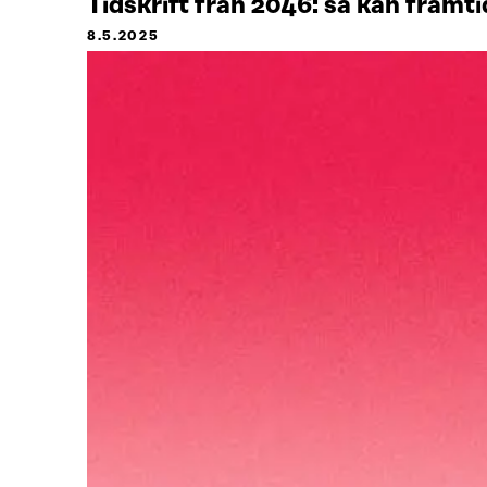
Tidskrift från 2046: så kan framti
8.5.2025