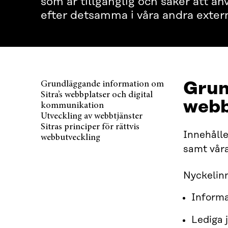
som är tillgänglig och säker att an
efter detsamma i våra andra extern
Grun
Grundläggande information om
Sitra’s webbplatser och digital
webb
kommunikation
Utveckling av webbtjänster
Sitras principer för rättvis
Innehålle
webbutveckling
samt våra
Nyckelinn
Informa
Lediga 