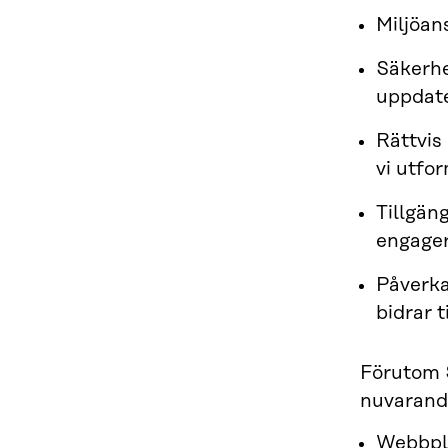
Miljöan
Säkerhet
uppdat
Rättvis
vi utfor
Tillgän
engager
Påverka
bidrar t
Förutom S
nuvarand
Webbpl