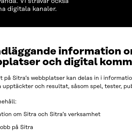
vända. Vi strävar också
a digitala kanaler.
dläggande information om
platser och digital komm
t på Sitra’s webbplatser kan delas in i informati
 upptäckter och resultat, såsom spel, tester, pub
ehåll:
tion om Sitra och Sitra’s verksamhet
jobb på Sitra