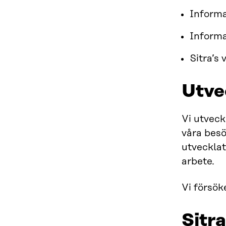
Informa
Informa
Sitra’s
Utve
Vi utveck
våra besö
utvecklat
arbete.
Vi försök
Sitr