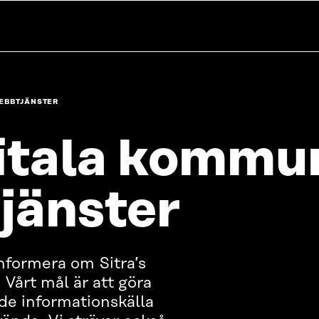
WEBBTJÄNSTER
gitala kommu
jänster
 informera om Sitra’s
 Vårt mål är att göra
nde informationskälla