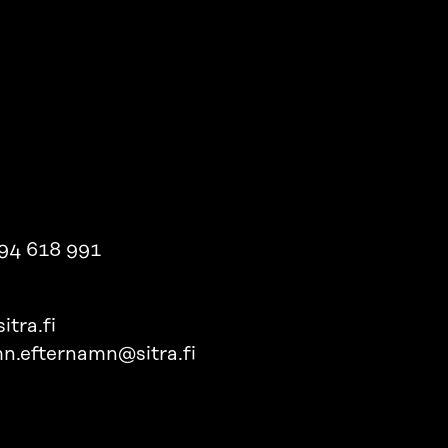
94 618 991
itra.fi
n.efternamn@sitra.fi