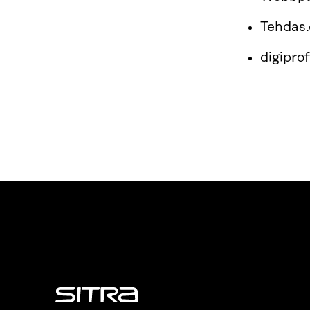
Tehdas.
digiprofi
Sitra