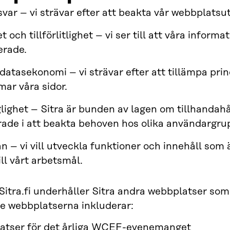
svar – vi strävar efter att beakta vår webbplatsu
 och tillförlitlighet – vi ser till att våra info
erade.
 datasekonomi – vi strävar efter att tillämpa pri
mar våra sidor.
glighet – Sitra är bunden av lagen om tillhandahål
ade i att beakta behoven hos olika användargru
n – vi vill utveckla funktioner och innehåll som
ill vårt arbetsmål.
itra.fi underhåller Sitra andra webbplatser som
e webbplatserna inkluderar:
atser för det årliga WCEF-evenemanget