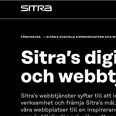
Skip to
Sitra
content
↓
FÖRSTASIDA
SITRA’S DIGITALA KOMMUNIKATION OCH 
Sitra’s di
och webbt
Sitra’s webbtjänster syftar till att
verksamhet och främja Sitra’s mål.
våra webbplatser till en inspirera