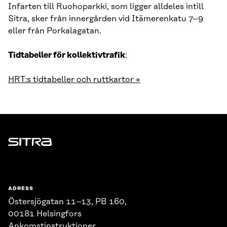
Infarten till Ruohoparkki, som ligger alldeles intill
Sitra, sker från innergården vid Itämerenkatu 7–9
eller från Porkalagatan.
Tidtabeller för kollektivtrafik
:
HRT:s tidtabeller och ruttkartor »
Sitra
ADRESS
Östersjögatan 11–13, PB 160,
00181 Helsingfors
Ankomstinstruktioner