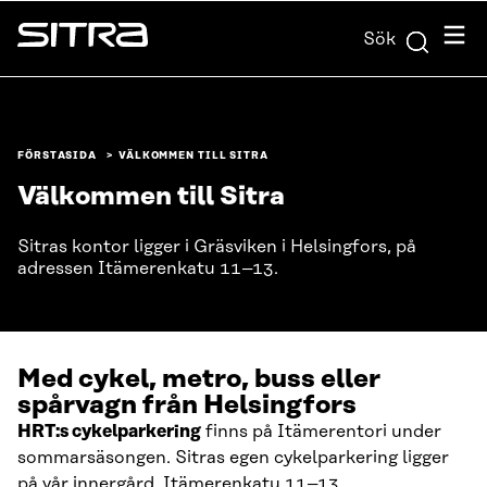
Skip to
Meny
Sök
content
Sitra
↓
FÖRSTASIDA
VÄLKOMMEN TILL SITRA
Välkommen till Sitra
Sitras kontor ligger i Gräsviken i Helsingfors, på
adressen Itämerenkatu 11–13.
Med cykel, metro, buss eller
spårvagn från Helsingfors
HRT:s cykelparkering
finns på Itämerentori under
sommarsäsongen. Sitras egen cykelparkering ligger
på vår innergård, Itämerenkatu 11–13.