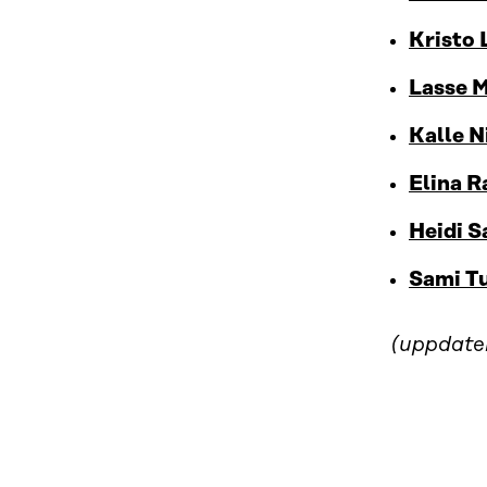
Kristo
Lasse M
Kalle 
Elina R
Heidi S
Sami T
(uppdate