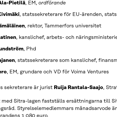
la-Pietilä
, EM,
ordförande
Kivimäki
, statssekreterare för EU-ärenden, stats
Hämäläinen
, rektor, Tammerfors universitet
aatinen
, kanslichef, arbets- och näringsministeri
Lundström
, Phd
ajanen
, statssekreterare som kanslichef, finansm
ero
, EM, grundare och VD för Voima Ventures
s sekreterare är jurist
Ruija Rantala-Saajo
, Stra
t med Sitra-lagen fastställs ersättningarna till 
ingsråd. Styrelselemedlemmars månadsarvode är 
örandens 1 080 euro.