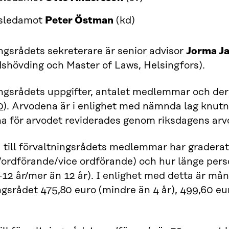
gsledamot
Peter Östman
(kd)
ngsrådets sekreterare är senior advisor
Jorma Ja
shövding och Master of Laws, Helsingfors).
ngsrådets uppgifter, antalet medlemmar och dera
0
). Arvodena är i enlighet med nämnda lag knutn
 för arvodet reviderades genom riksdagens arvo
till förvaltningsrådets medlemmar har graderats
ordförande/vice ordförande) och hur länge pers
–12 år/mer än 12 år). I enlighet med detta är må
ngsrådet 475,80 euro (mindre än 4 år), 499,60 eur