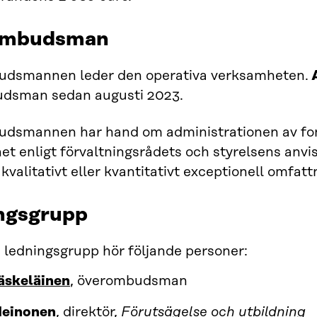
ombudsman
dsmannen leder den operativa verksamheten.
A
dsman sedan augusti 2023.
dsmannen har hand om administrationen av fon
t enligt förvaltningsrådets och styrelsens anvis
 kvalitativt eller kvantitativt exceptionell omfat
ngsgrupp
as ledningsgrupp hör följande personer:
äskeläinen
, överombudsman
Heinonen
, direktör,
Förutsägelse och utbildning