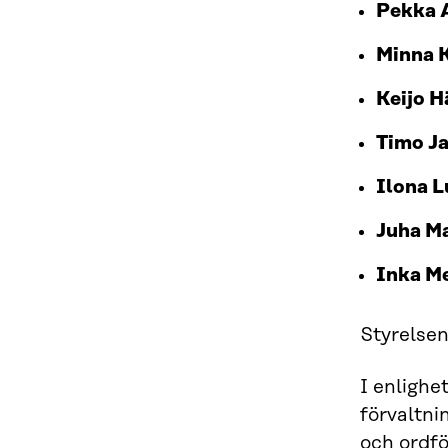
Pekka A
Minna 
Keijo 
Timo J
Ilona 
Juha M
Inka M
Styrelsen
I enlighe
förvaltn
och ordf