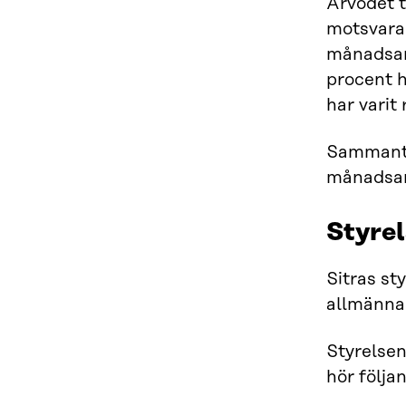
Arvodet t
motsvaran
månadsarv
procent h
har varit
Sammanträ
månadsar
Styre
Sitras st
allmänna
Styrelsen
hör följa