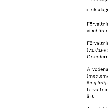
riksda
Förvaltni
vicehärad
Förvaltni
(
717/199
Grunderna
Arvodena 
(medlem/
än 4 år/4
förvaltni
år).