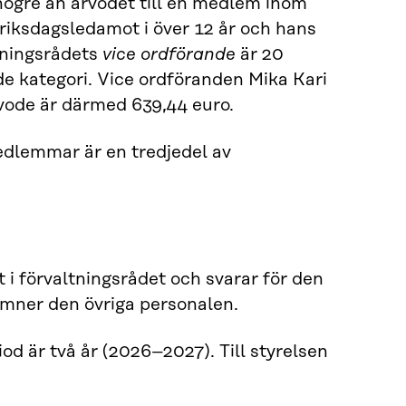
högre än arvodet till en medlem inom
 riksdagsledamot i över 12 år och hans
tningsrådets
vice ordförande
är 20
e kategori. Vice ordföranden Mika Kari
vode är därmed 639,44 euro.
edlemmar är en tredjedel av
 i förvaltningsrådet och svarar för den
ner den övriga personalen.
od är två år (2026–2027). Till styrelsen