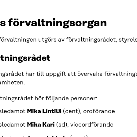
as förvaltningsorgan
förvaltningen utgörs av förvaltningsrådet, sty
ltningsrådet
ngsrådet har till uppgift att övervaka förvaltnin
samheten.
altningsrådet hör följande personer:
gsledamot
Mika Lintilä
(cent), ordförande
gsledamot
Mika Kari
(sd), viceordförande