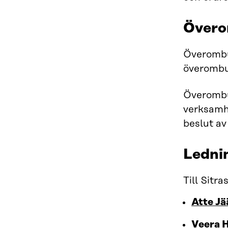
Över
Överombu
överombu
Överombu
verksamhe
beslut av
Ledni
Till Sitr
Atte Jä
Veera 