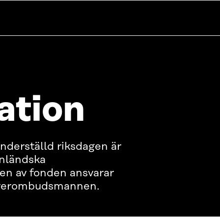
ation
nderställd riksdagen är
inländska
en av fonden ansvarar
 överombudsmannen.