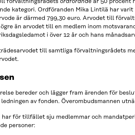
ill förvaltningsrådets
ordförande
är 50 procent 
de kategori. Ordföranden Mika Lintilä har varit
ode är därmed 799,30 euro. Arvodet till förval
ögre än arvodet till en medlem inom motsvarand
 riksdagsledamot i över 12 år och hans månadsar
desarvodet till samtliga förvaltningsrådets m
vodet.
lsen
yrelse bereder och lägger fram ärenden för beslut
 ledningen av fonden. Överombudsmannen utnäm
 har för tillfället sju medlemmar och mandatperi
nde personer: