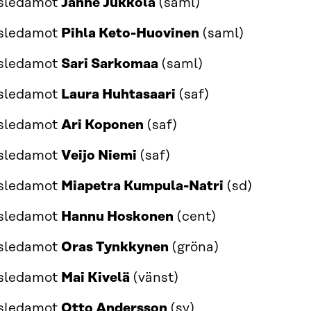
gsledamot
Janne Jukkola
(saml)
gsledamot
Pihla Keto-Huovinen
(saml)
gsledamot
Sari Sarkomaa
(saml)
gsledamot
Laura Huhtasaari
(saf)
gsledamot
Ari Koponen
(saf)
gsledamot
Veijo Niemi
(saf)
gsledamot
Miapetra Kumpula-Natri
(sd)
gsledamot
Hannu Hoskonen
(cent)
gsledamot
Oras Tynkkynen
(gröna)
gsledamot
Mai Kivelä
(vänst)
gsledamot
Otto Andersson
(sv)