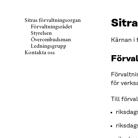
Sitr
Sitras förvaltningsorgan
Förvaltningsrådet
Styrelsen
Kärnan i 
Överombudsman
Ledningsgrupp
Kontakta oss
Förva
Förvaltni
för verk
Till förv
riksda
riksda