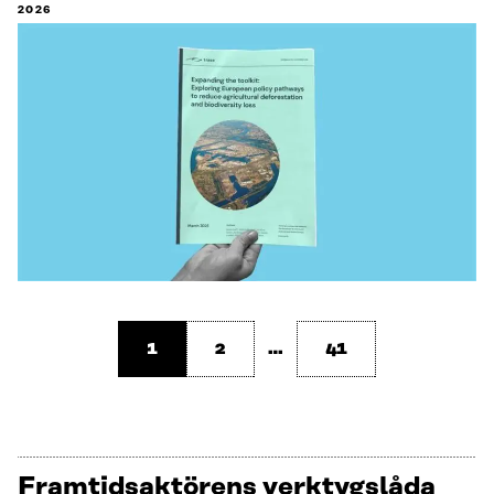
2026
1
2
…
41
Framtids­aktörens verktygslåda