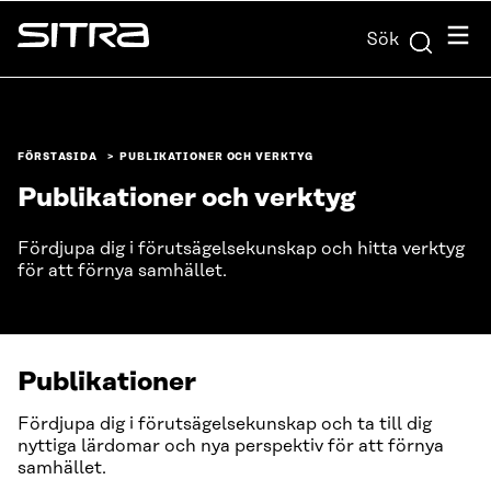
Skip to
Meny
Sök
content
Sitra
↓
FÖRSTASIDA
PUBLIKATIONER OCH VERKTYG
Publikationer och verktyg
Fördjupa dig i förutsägelsekunskap och hitta verktyg
för att förnya samhället.
Publikationer
Fördjupa dig i förutsägelsekunskap och ta till dig
nyttiga lärdomar och nya perspektiv för att förnya
samhället.