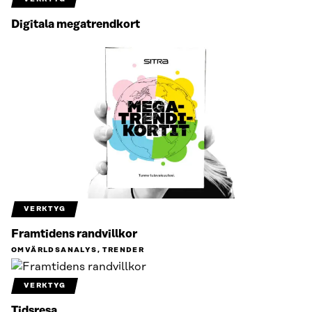
Digitala megatrendkort
VERKTYG
Framtidens randvillkor
OMVÄRLDSANALYS, TRENDER
VERKTYG
Tidsresa