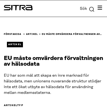
Skip to
Meny
Sök
content
Sitra
↓
FÖRSTASIDA
ARTIKEL
EU MÅSTE OMVÄRDERA FÖRVALTNINGEN AV…
ARTIKEL
EU måste omvärdera förvaltningen
av hälsodata
EU har som mål att skapa en inre marknad för
hälsodata, men unionens nuvarande struktur stödjer
inte ett ökat utbyte av hälsodata för användning
mellan medlemsstaterna.
ARTIKELTYP