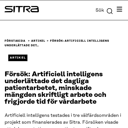
Skip to
Meny
Sök
content
Sitra
↓
FÖRSTASIDA
ARTIKEL
FÖRSÖK: ARTIFICIELL INTELLIGENS
UNDERLÄTTADE DET…
ARTIKEL
Försök: Artificiell intelligens
underlättade det dagliga
patientarbetet, minskade
mängden skriftligt arbete och
frigjorde tid för vårdarbete
Artificiell intelligens testades i tre välfärdsområden i
projekt som finansierades av Sitra. Försöken visade