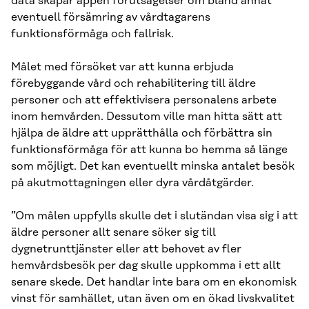
data skapar appen förutsägelser om bland annat
eventuell försämring av vårdtagarens
funktionsförmåga och fallrisk.
Målet med försöket var att kunna erbjuda
förebyggande vård och rehabilitering till äldre
personer och att effektivisera personalens arbete
inom hemvården. Dessutom ville man hitta sätt att
hjälpa de äldre att upprätthålla och förbättra sin
funktionsförmåga för att kunna bo hemma så länge
som möjligt. Det kan eventuellt minska antalet besök
på akutmottagningen eller dyra vårdåtgärder.
”Om målen uppfylls skulle det i slutändan visa sig i att
äldre personer allt senare söker sig till
dygnetrunttjänster eller att behovet av fler
hemvårdsbesök per dag skulle uppkomma i ett allt
senare skede. Det handlar inte bara om en ekonomisk
vinst för samhället, utan även om en ökad livskvalitet