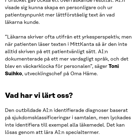
Försöket gav också ett överraskande resultat: AI:n
visade sig kunna skapa en personligare och ur
patientsynpunkt mer lättförståelig text än vad
läkarna kunde.
”Läkarna skriver ofta utifrån ett yrkesperspektiv, men
när patienten läser texten i MittKanta så är den inte
alltid skriven på ett patientvänligt sätt. AI:n
dokumenterade på ett mer vardagligt språk, och det
blev en väckarklocka för personalen”, säger
Toni
Suihko
, utvecklingschef på Oma Häme.
Vad har vi lärt oss?
Den outbildade AI:n identifierade diagnoser baserat
på sjukdomsklassificeringar i samtalen, men lyckades
inte identifiera till exempel alla läkemedel. Det kan
lösas genom att lära AI:n specialtermer.