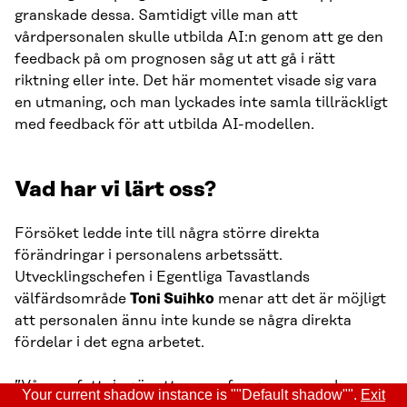
granskade dessa. Samtidigt ville man att
vårdpersonalen skulle utbilda AI:n genom att ge den
feedback på om prognosen såg ut att gå i rätt
riktning eller inte. Det här momentet visade sig vara
en utmaning, och man lyckades inte samla tillräckligt
med feedback för att utbilda AI-modellen.
Vad har vi lärt oss?
Försöket ledde inte till några större direkta
förändringar i personalens arbetssätt.
Utvecklingschefen i Egentliga Tavastlands
välfärdsområde
Toni Suihko
menar att det är möjligt
att personalen ännu inte kunde se några direkta
fördelar i det egna arbetet.
”Vår uppfattning är att appen fungerar, men den
Your current shadow instance is ""Default shadow"".
Exit