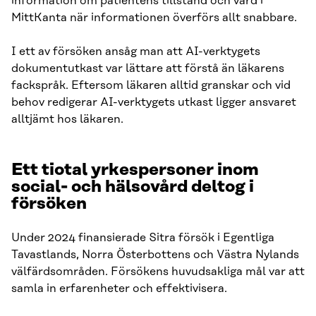
information om patientens tillstånd och vård i
MittKanta när informationen överförs allt snabbare.
I ett av försöken ansåg man att AI-verktygets
dokumentutkast var lättare att förstå än läkarens
fackspråk. Eftersom läkaren alltid granskar och vid
behov redigerar AI-verktygets utkast ligger ansvaret
alltjämt hos läkaren.
Ett tiotal yrkespersoner inom
social- och hälsovård deltog i
försöken
Under 2024 finansierade Sitra försök i Egentliga
Tavastlands, Norra Österbottens och Västra Nylands
välfärdsområden. Försökens huvudsakliga mål var att
samla in erfarenheter och effektivisera.