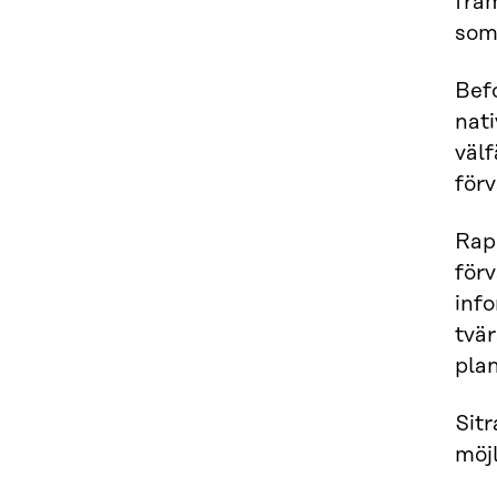
fra
som
Bef
nat
väl
förv
Rap
för
inf
tvär
pla
Sit
möjl