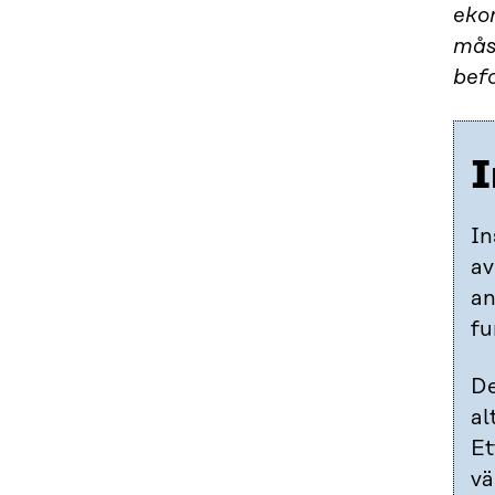
ekon
mås
bef
I
In
av
an
fu
De
al
Et
vä