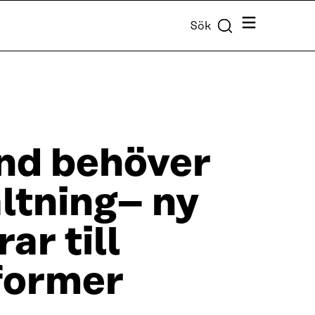
Meny
Sök
nd behöver
altning– ny
r till
eformer