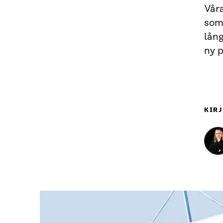
Vår
som 
lån
ny p
KIRJ