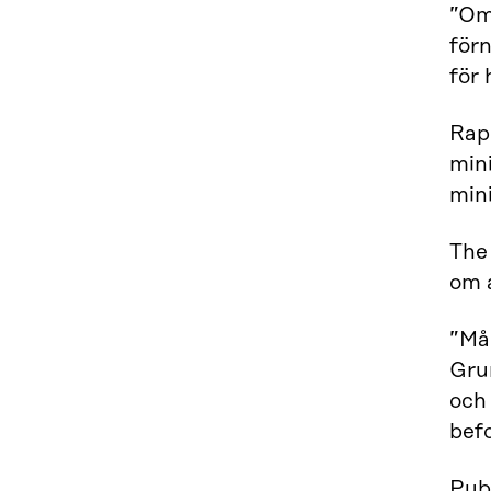
”Om
för
för 
Rap
min
mini
The
om a
”Mån
Gru
och 
befo
Pub