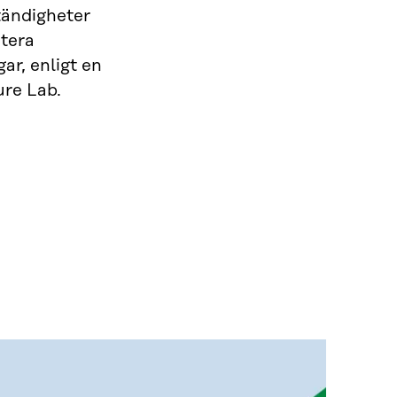
tändigheter
ntera
ar, enligt en
ure Lab.