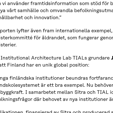
 vi använder framtidsinformation som stöd för b
nya vårt samhälle och omvandla befolkningsutman
hållbarhet och innovation.”
porten lyfter även fram internationella exempel
isterkommitté för åldrandet, som fungerar geno
sterier.
 Institutional Architecture Lab TIALs grundare
tt Finland har en unik global position:
ga finländska institutioner beundras fortfarand
ndskolesystemet är ett bra exempel. Nu behöver
byggkraft. I samarbetet mellan Sitra och TIAL i
lkningsfrågor där behovet av nya institutioner är 
likationen
, finansierad av Sitra och producerad