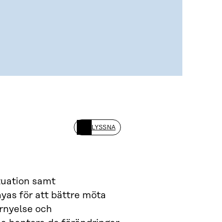
LYSSNA
tuation samt
nyas för att bättre möta
örnyelse och