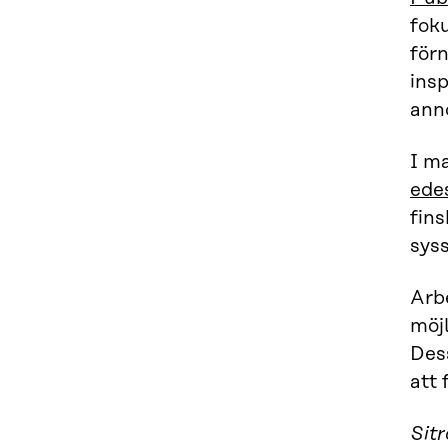
fok
förn
ins
anno
I m
ede
fin
syss
Arb
möjl
Des
att 
Sitr