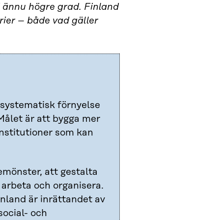
 i ännu högre grad. Finland
ier – både vad gäller
 systematisk förnyelse
Målet är att bygga mer
nstitutioner som kan
emönster, att gestalta
t arbeta och organisera.
inland är inrättandet av
social- och