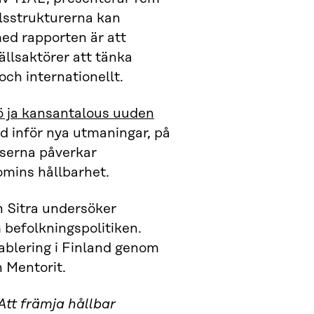
sstrukturerna kan
med rapporten är att
llsaktörer att tänka
ch internationellt.
 ja kansantalous uuden
d inför nya utmaningar, på
oserna påverkar
omins hållbarhet.
h Sitra undersöker
 befolkningspolitiken.
ablering i Finland genom
 Mentorit.
Att främja hållbar