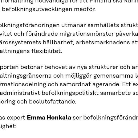
mförhållning nödvändiga för att Finland ska kun
 befolkningsutvecklingen medför.
olkningsförändringen utmanar samhällets strukt
ivitet och förändrade migrationsmönster påverka
färdssystemets hållbarhet, arbetsmarknadens att
altningens flexibilitet.
porten betonar behovet av nya strukturer och ar
valtningsgränserna och möjliggör gemensamma lä
ormationsdelning och samordnat agerande. Ett e
administrativt befolkningspolitiskt samarbete s
nering och beslutsfattande.
ras expert
Emma Honkala
ser befolkningsföränd
ighet: