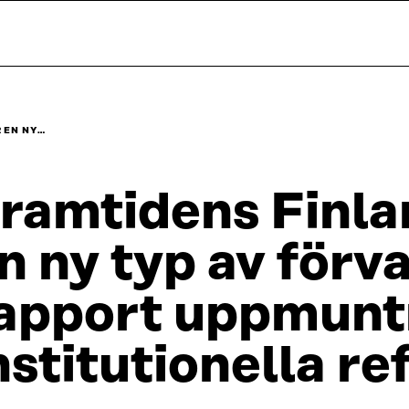
 EN NY…
ramtidens Finla
n ny typ av förv
apport uppmuntra
nstitutionella r