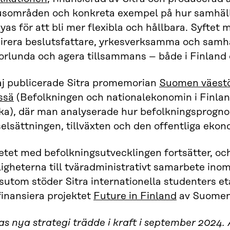
usområden och konkreta exempel på hur samhäll
yas för att bli mer flexibla och hållbara. Syftet 
pirera beslutsfattare, yrkesverksamma och samhä
rlunda och agera tillsammans – både i Finland o
aj publicerade Sitra promemorian
Suomen väestö
ssä
(Befolkningen och nationalekonomin i Finlan
ska), där man analyserade hur befolkningsprogn
elsättningen, tillväxten och den offentliga ekon
etet med befolkningsutvecklingen fortsätter, oc
igheterna till tväradministrativt samarbete inom
sutom stöder Sitra internationella studenters et
finansiera projektet
Future in Finland
av Suomen
as nya strategi trädde i kraft i september 2024. 