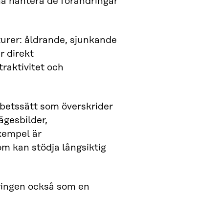
na hantera de förändringar
urer: åldrande, sjunkande
r direkt
raktivitet och
betssätt som överskrider
gesbilder,
xempel är
om kan stödja långsiktig
ringen också som en