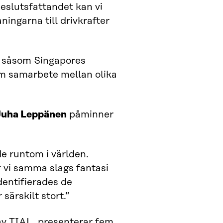
eslutsfattandet kan vi
ingarna till drivkrafter
, såsom Singapores
m samarbete mellan olika
Juha Leppänen
påminner
e runtom i världen.
 vi samma slags fantasi
dentifierades de
särskilt stort.”
 av TIAL, presenterar fem