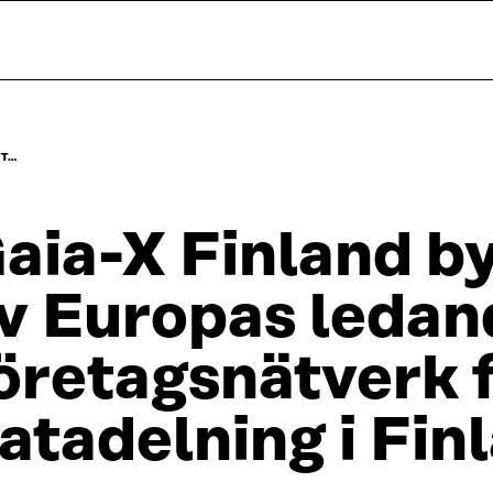
TT…
aia-X Finland b
v Europas ledan
öretagsnätverk 
atadelning i Fin