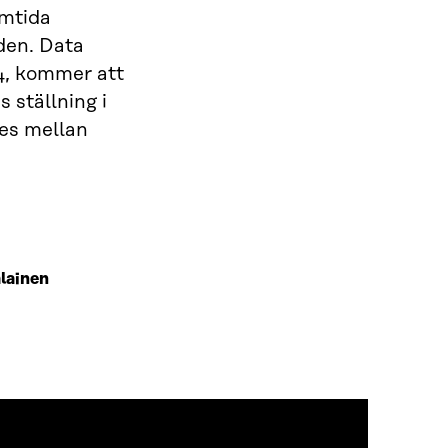
amtida
den. Data
4, kommer att
 ställning i
es mellan
lainen