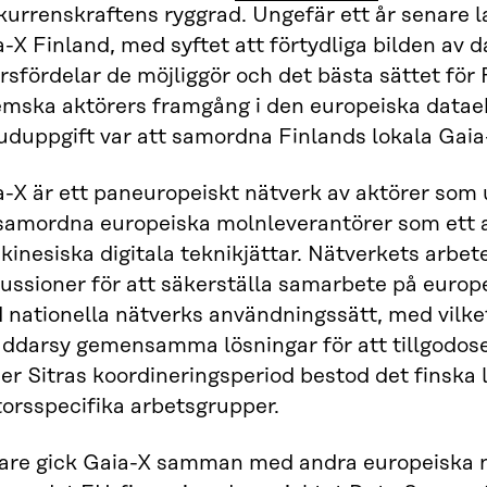
urrenskraftens ryggrad. Ungefär ett år senare l
-X Finland, med syftet att förtydliga bilden av
rsfördelar de möjliggör och det bästa sättet för 
emska aktörers framgång i den europeiska datae
uduppgift var att samordna Finlands lokala Gaia-
-X är ett paneuropeiskt nätverk av aktörer som u
 samordna europeiska molnleverantörer som ett al
kinesiska digitala teknikjättar. Nätverkets arbet
ussioner för att säkerställa samarbete på europe
 nationella nätverks användningssätt, med vilke
äddarsy gemensamma lösningar för att tillgodose 
r Sitras koordineringsperiod bestod det finska l
torsspecifika arbetsgrupper.
are gick Gaia-X samman med andra europeiska n