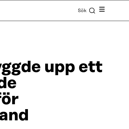
Meny
Sök
yggde upp ett
de
för
land