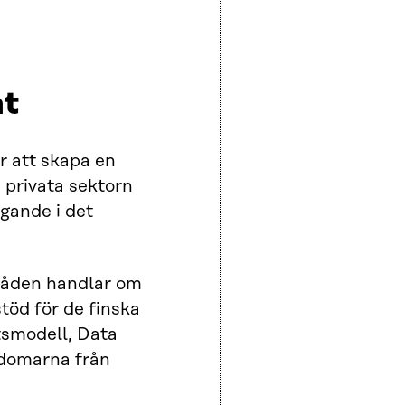
at
r att skapa en
 privata sektorn
agande i det
råden handlar om
töd för de finska
tsmodell, Data
rdomarna från