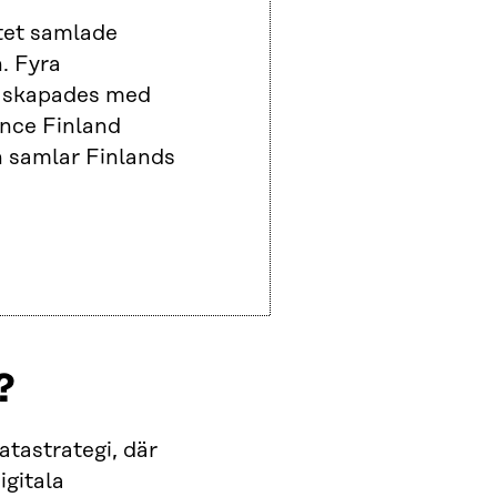
tet samlade
. Fyra
n skapades med
ance Finland
h samlar Finlands
?
tastrategi, där
igitala