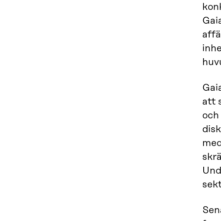
konk
Gaia
affä
inh
huv
Gaia
att
och 
disk
med
skr
Unde
sek
Sen