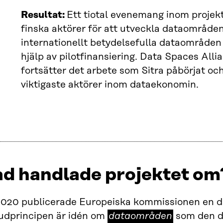
Resultat:
Ett tiotal evenemang inom projek
finska aktörer för att utveckla dataområden
internationellt betydelsefulla dataområde
hjälp av pilotfinansiering. Data Spaces Alli
fortsätter det arbete som Sitra påbörjat oc
viktigaste aktörer inom dataekonomin.
ad handlade projektet om
2020 publicerade Europeiska kommissionen en da
dataområden
udprincipen är idén om
dataområden
som den d