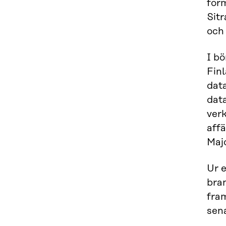
for
Sit
och 
I bö
Finl
dat
data
ver
aff
Majo
Ur e
bran
fra
sena