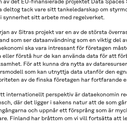
m av det EU-finansierade projektet Data Spaces
ra deltog tack vare sitt tankeledarskap om styr
i synnerhet sitt arbete med regelverket.
rjan av Sitras projekt var en av de största överra
and som ser dataanvändning som en viktig del av
aekonomi ska vara intressant för företagen måst
 eller förstå hur de kan använda data för att för
ksamhet. För att kunna dra nytta av dataresurs
ärsmodell som kan utnyttja data utanför den egn
riteten av de finska företagen har fortfarande e
tt internationellt perspektiv är dataekonomin r
sch, där det ligger i sakens natur att de som går
mgångarna och uppnår ett försprång som är mycke
re. Finland har bråttom om vi vill fortsätta att l