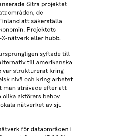
anserade Sitra projektet
 dataområden, de
Finland att säkerställa
konomin. Projektets
X-nätverk eller hubb.
rsprungligen syftade till
ternativ till amerikanska
e var strukturerat kring
isk nivå och kring arbetet
t man strävade efter att
olika aktörers behov.
okala nätverket av sju
ätverk för dataområden i