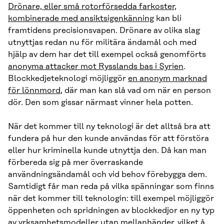
Drönare, eller små rotorförsedda farkoster,
kombinerade med ansiktsigenkänning
kan bli
framtidens precisionsvapen. Drönare av olika slag
utnyttjas redan nu för militära ändamål och med
hjälp av dem har det till exempel också genomförts
anonyma attacker mot Rysslands bas i Syrien
.
Blockkedjeteknologi möjliggör
en anonym marknad
för lönnmord
, där man kan slå vad om när en person
dör. Den som gissar närmast vinner hela potten.
När det kommer till ny teknologi är det alltså bra att
fundera på hur den kunde användas för att förstöra
eller hur kriminella kunde utnyttja den. Då kan man
förbereda sig på mer överraskande
användningsändamål och vid behov förebygga dem.
Samtidigt får man reda på vilka spänningar som finns
när det kommer till teknologin: till exempel möjliggör
öppenheten och spridningen av blockkedjor en ny typ
av vrksamhetsmodeller utan mellanhänder, vilket å