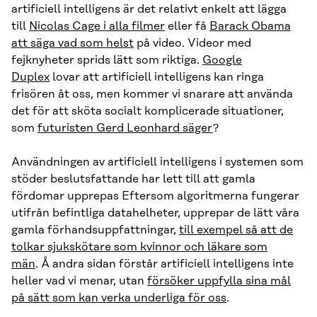
artificiell intelligens är det relativt enkelt att lägga
till
Nicolas Cage i alla filmer
eller få
Barack Obama
att säga vad som helst
på video. Videor med
fejknyheter sprids lätt som riktiga.
Google
Duplex
lovar att artificiell intelligens kan ringa
frisören åt oss, men kommer vi snarare att använda
det för att sköta socialt komplicerade situationer,
som
futuristen Gerd Leonhard säger
?
Användningen av artificiell intelligens i systemen som
stöder beslutsfattande har lett till att gamla
fördomar upprepas Eftersom algoritmerna fungerar
utifrån befintliga datahelheter, upprepar de lätt våra
gamla förhandsuppfattningar,
till exempel så att de
tolkar sjukskötare som kvinnor och läkare som
män
. Å andra sidan förstår artificiell intelligens inte
heller vad vi menar, utan
försöker uppfylla sina mål
på sätt som kan verka underliga för oss
.