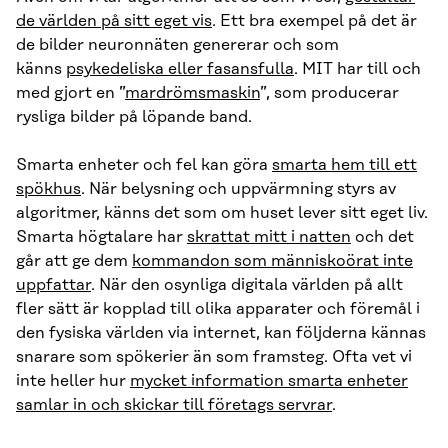
de världen på sitt eget vis
. Ett bra exempel på det är
de bilder neuronnäten genererar och som
känns
psykedeliska eller fasansfulla
. MIT har till och
med gjort en ”
mardrömsmaskin
”, som producerar
rysliga bilder på löpande band.
Smarta enheter och fel kan göra
smarta hem till ett
spökhus
. När belysning och uppvärmning styrs av
algoritmer, känns det som om huset lever sitt eget liv.
Smarta högtalare har
skrattat mitt i natten
och det
går att ge dem
kommandon som människoörat inte
uppfattar
. När den osynliga digitala världen på allt
fler sätt är kopplad till olika apparater och föremål i
den fysiska världen via internet, kan följderna kännas
snarare som spökerier än som framsteg. Ofta vet vi
inte heller hur
mycket information smarta enheter
samlar in och skickar till företags servrar
.