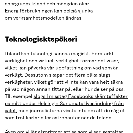
energi som Irland
och mängden ökar.
Energiförbrukningen kan också sjunka
om
verksamhetsmodellen ändras
.
Teknologisktspökeri
Ibland kan teknologi kännas magiskt. Förstärkt
verklighet och virtuell verklighet formar det vi ser,
vilket kan
påverka vår uppfattning om vad som är
verkligt
. Dessutom skapar det flera olika slags
verkligheter, vilket gör att vi inte kan vara helt säkra
på vad någon annan tittar på, eller hur de ser på oss.
Till exempel
slogs i misstag Facebooks skämteffekter
på mitt under Helsingin Sanomats livesändning från
valet
, men journalisterna visste inte om att de såg ut
som trollkarlar eller astronauter när de talade.
Även om vi lär algoritmer att se som vi ser,
gestaltar