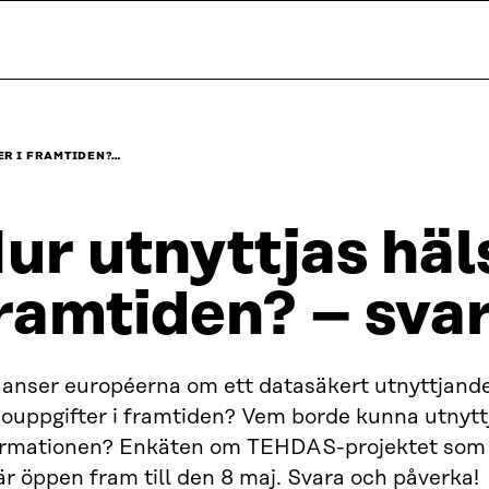
R I FRAMTIDEN?…
ur utnyttjas häl
ramtiden? – sva
 anser européerna om ett datasäkert utnyttjand
souppgifter i framtiden? Vem borde kunna utnytt
ormationen? Enkäten om TEHDAS-projektet som f
r öppen fram till den 8 maj. Svara och påverka!