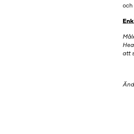
oc
Enk
Mål
Hea
att
Änd