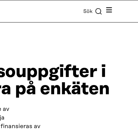
Meny
Sök
souppgifter i
ra på enkäten
e av
ja
inansieras av