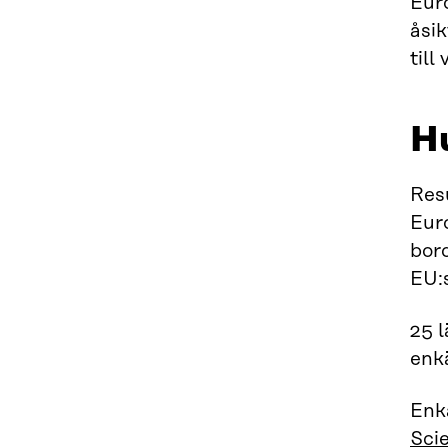
Eur
åsi
till
H
Res
Eur
bord
EU:s
25 l
enk
Enkä
Sci