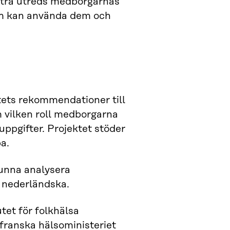
itra utreds medborgarnas
som kan använda dem och
tets rekommendationer till
vilken roll medborgarna
uppgifter. Projektet stöder
a.
kunna analysera
 nederländska.
tet för folkhälsa
franska hälsoministeriet