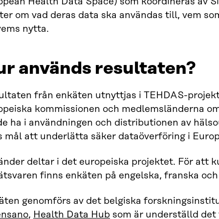
opean Health Data Space) som koordineras av S
kter om vad deras data ska användas till, vem 
 vems nytta.
ur används resultaten?
ultaten från enkäten utnyttjas i TEHDAS-projek
opeiska kommissionen och medlemsländerna om 
e ha i användningen och distributionen av hälso
 mål att underlätta säker dataöverföring i Europ
änder deltar i det europeiska projektet. För att 
ätsvaren finns enkäten på engelska, franska och
ten genomförs av det belgiska forskningsinstitu
ensano
,
Health Data Hub
som är underställd det 