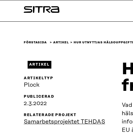
Skip to
Sitra
content
↓
FÖRSTASIDA
ARTIKEL
HUR UTNYTTJAS HÄLSOUPPGIFTE
H
ARTIKEL
ARTIKELTYP
f
Plock
PUBLICERAD
2.3.2022
Vad
häl
RELATERADE PROJEKT
Samarbetsprojektet TEHDAS
inf
EU ä