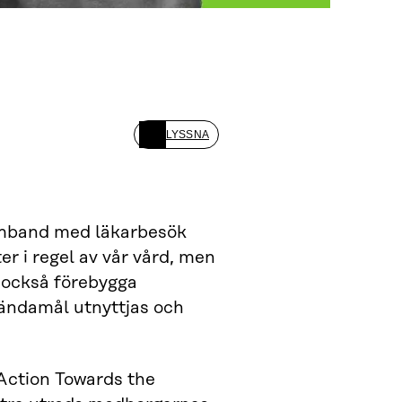
LYSSNA
amband med läkarbesök
er i regel av vår vård, men
 också förebygga
 ändamål utnyttjas och
Action Towards the