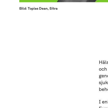
Bild: Topias Dean, Sitra
Häl
och 
gen
sju
beh
I e