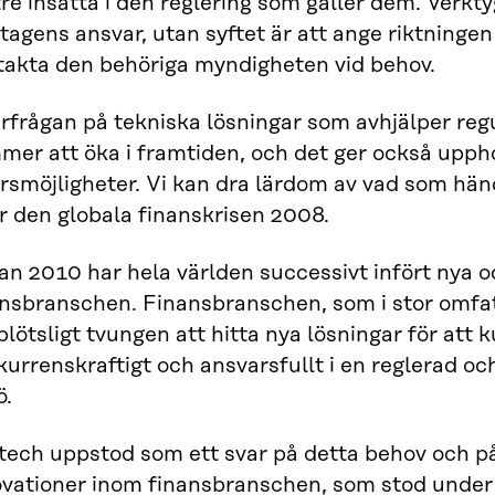
re insatta i den reglering som gäller dem. Verkty
tagens ansvar, utan syftet är att ange riktningen
takta den behöriga myndigheten vid behov.
rfrågan på tekniska lösningar som avhjälper reg
er att öka i framtiden, och det ger också uppho
ärsmöjligheter. Vi kan dra lärdom av vad som hä
r den globala finanskrisen 2008.
n 2010 har hela världen successivt infört nya o
nsbranschen. Finansbranschen, som i stor omfatt
plötsligt tvungen att hitta nya lösningar för att
urrenskraftigt och ansvarsfullt i en reglerad o
ö.
tech uppstod som ett svar på detta behov och p
ovationer inom finansbranschen, som stod under 