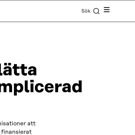
Meny
Sök
lätta
omplicerad
isationer att
 finansierat