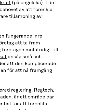
kraft
(på engelska). I de
ehovet av att förenkla
are tillämpning av
 en fungerande inre
öretag att ta fram
 företagen motstridigt till
kät
ansåg små och
nder att den komplicerade
nen för att nå framgång
erad reglering. Regtech,
naden, är ett område där
tial för att förenkla