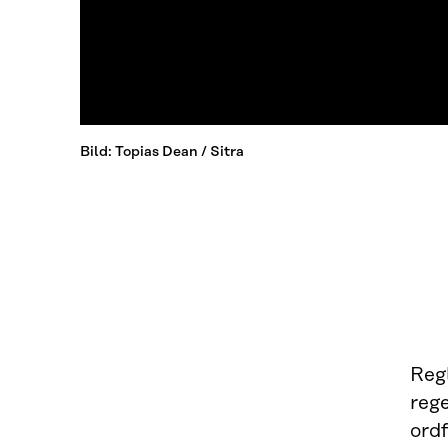
Bild: Topias Dean / Sitra
Regl
reg
ord