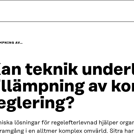
ÄMPNING AV…
an teknik under
illämpning av k
eglering?
iska lösningar för regelefterlevnad hjälper organ
ramgång i en alltmer komplex omvärld. Sitra har