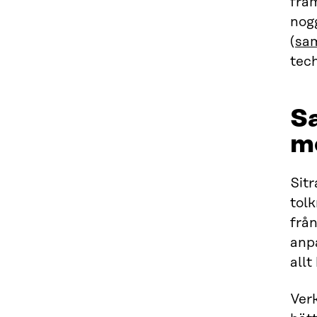
fram
nog
(
sa
tec
S
m
Sit
tol
frå
anp
all
Verk