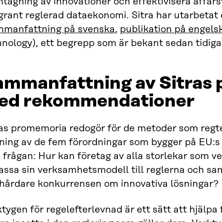
tagning av innovationer och effektivisera affär
grant reglerad dataekonomi. Sitra har utarbeta
mmanfattning på svenska
,
publikation på engels
hnology), ett begrepp som är bekant sedan tidig
ammanfattning av Sitras
ed rekommendationer
ras promemoria redogör för de metoder som regte
kning av de fem förordningar som bygger på EU:s 
n frågan: Hur kan företag av alla storlekar som 
assa sin verksamhetsmodell till reglerna och sa
t hårdare konkurrensen om innovativa lösningar?
tygen för regelefterlevnad är ett sätt att hjälpa 