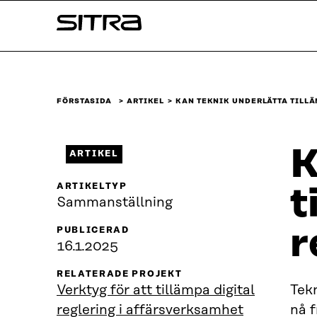
Skip to
Sitra
content
↓
FÖRSTASIDA
ARTIKEL
KAN TEKNIK UNDERLÄTTA TILL
K
ARTIKEL
ARTIKELTYP
t
Sammanställning
r
PUBLICERAD
16.1.2025
RELATERADE PROJEKT
Verktyg för att tillämpa digital
Tekn
reglering i affärsverksamhet
nå f