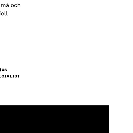
 små och
ell
ius
ECIALIST