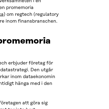
sverksamheten i en
t en promemoria
ka
) om regtech (regulatory
are inom finansbranschen.
 promemoria
ch erbjuder företag för
datastrategi. Den utgår
verkar inom dataekonomin
mtidigt hänga med i den
företagen att göra sig