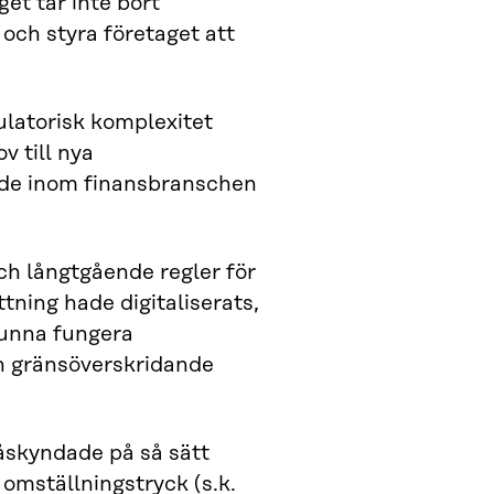
get tar inte bort
 och styra företaget att
ulatorisk komplexitet
v till nya
nde inom finansbranschen
ch långtgående regler för
ning hade digitaliserats,
 kunna fungera
ch gränsöverskridande
åskyndade på så sätt
omställningstryck (s.k.