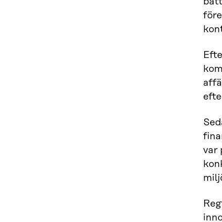
bätt
före
kon
Efte
komm
aff
efte
Seda
fina
var 
konk
milj
Reg
inn