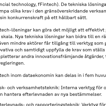
ncial technology, fFintech). De tekniska lösning
lämpa olika krav i den gränsöverskridande verksa
sin konkurrenskraft på ett hållbart sätt.
ech-lösningar kan göra det möjligt att effektivt
 skala. Nya tekniska lösningar kan bidra till en
även mindre aktörer får tillgång till verktyg som 
vativa och samtidigt uppfylla de krav som ställ
letterar andra innovationsfrämjande åtgärder, t
regleringen.
tech inom dataekonomin kan delas in i fem huv
sk- och verksamhetsteknik: Interna verktyg för o
n hantera efterlevnaden av nya bestämmelser.
terlevnads- och rapporteringsteknik: Verktyg för