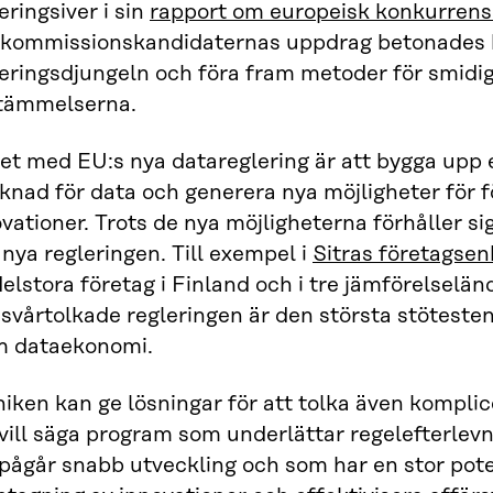
eringsiver i sin
rapport om europeisk konkurrens
 kommissionskandidaternas uppdrag betonades b
eringsdjungeln och föra fram metoder för smidig
tämmelserna.
tet med EU:s nya datareglering är att bygga upp
nad för data och generera nya möjligheter för f
vationer. Trots de nya möjligheterna förhåller sig
nya regleringen. Till exempel i
Sitras företagsen
lstora företag i Finland och i tre jämförelselä
svårtolkade regleringen är den största stöteste
m dataekonomi.
iken kan ge lösningar för att tolka även komplic
vill säga program som underlättar regelefterlev
pågår snabb utveckling och som har en stor poten