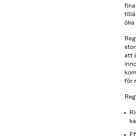
fina
til
öka 
Regt
stor
att 
inno
komp
för 
Reg
Ri
ka
Ef