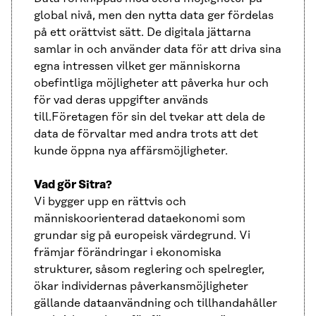
global nivå, men den nytta data ger fördelas
på ett orättvist sätt. De digitala jättarna
samlar in och använder data för att driva sina
egna intressen vilket ger människorna
obefintliga möjligheter att påverka hur och
för vad deras uppgifter används
till.Företagen för sin del tvekar att dela de
data de förvaltar med andra trots att det
kunde öppna nya affärsmöjligheter.
Vad gör Sitra?
Vi bygger upp en rättvis och
människoorienterad dataekonomi som
grundar sig på europeisk värdegrund. Vi
främjar förändringar i ekonomiska
strukturer, såsom reglering och spelregler,
ökar individernas påverkansmöjligheter
gällande dataanvändning och tillhandahåller