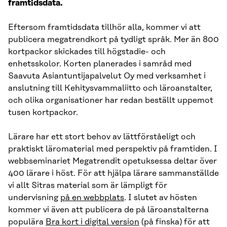
framtidsdata.
Eftersom framtidsdata tillhör alla, kommer vi att
publicera megatrendkort på tydligt språk. Mer än 800
kortpackor skickades till högstadie- och
enhetsskolor. Korten planerades i samråd med
Saavuta Asiantuntijapalvelut Oy med verksamhet i
anslutning till Kehitysvammaliitto och läroanstalter,
och olika organisationer har redan beställt uppemot
tusen kortpackor.
Lärare har ett stort behov av lättförståeligt och
praktiskt läromaterial med perspektiv på framtiden. I
webbseminariet Megatrendit opetuksessa deltar över
400 lärare i höst. För att hjälpa lärare sammanställde
vi allt Sitras material som är lämpligt för
undervisning
på en webbplats
. I slutet av hösten
kommer vi även att publicera de på läroanstalterna
populära
Bra kort i digital version
(på finska) för att