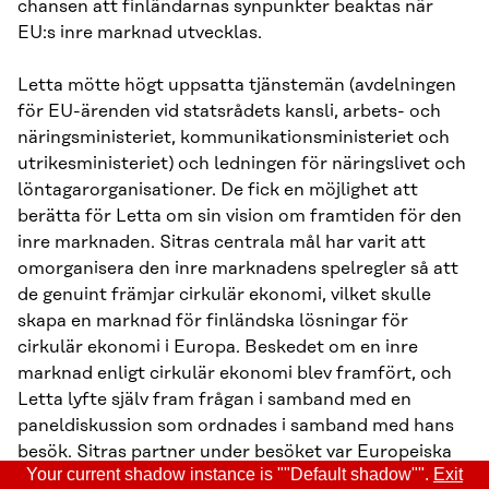
chansen att finländarnas synpunkter beaktas när
EU:s inre marknad utvecklas.
Letta mötte högt uppsatta tjänstemän (avdelningen
för EU-ärenden vid statsrådets kansli, arbets- och
näringsministeriet, kommunikationsministeriet och
utrikesministeriet) och ledningen för näringslivet och
löntagarorganisationer. De fick en möjlighet att
berätta för Letta om sin vision om framtiden för den
inre marknaden. Sitras centrala mål har varit att
omorganisera den inre marknadens spelregler så att
de genuint främjar cirkulär ekonomi, vilket skulle
skapa en marknad för finländska lösningar för
cirkulär ekonomi i Europa. Beskedet om en inre
marknad enligt cirkulär ekonomi blev framfört, och
Letta lyfte själv fram frågan i samband med en
paneldiskussion som ordnades i samband med hans
besök. Sitras partner under besöket var Europeiska
Your current shadow instance is ""Default shadow"".
Exit
kommissionens representation i Finland och