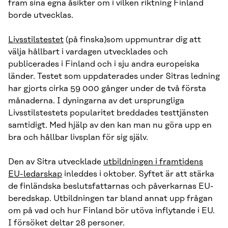
fram sina egna åsikter om i vilken riktning Finland
borde utvecklas.
Livsstilstestet
(på finska)som uppmuntrar dig att
välja hållbart i vardagen utvecklades och
publicerades i Finland och i sju andra europeiska
länder. Testet som uppdaterades under Sitras ledning
har gjorts cirka 59 000 gånger under de två första
månaderna. I dyningarna av det ursprungliga
Livsstilstestets popularitet breddades testtjänsten
samtidigt. Med hjälp av den kan man nu göra upp en
bra och hållbar livsplan för sig själv.
Den av Sitra utvecklade
utbildningen i framtidens
EU-ledarskap
inleddes i oktober. Syftet är att stärka
de finländska beslutsfattarnas och påverkarnas EU-
beredskap. Utbildningen tar bland annat upp frågan
om på vad och hur Finland bör utöva inflytande i EU.
I försöket deltar 28 personer.