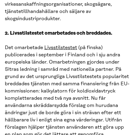
virkesanskaffningsorganisationer, skogsägare,
tjänstetillhandahållare och säljare av
skogsindustriprodukter.
2.
Livsstilstestet omarbetades och breddades.
Det omarbetade
Livsstilstestet
(på finska)
publicerades i september i Finland och i sju andra
europeiska länder. Omarbetningen gjordes under
Sitras ledning i samråd med nationella partner. På
grund av det ursprungliga Livsstilstestets popularitet
breddades tjänsten med samma finansiering från EU-
kommissionen: kalkylatorn för koldioxidavtryck
kompletterades med två nya avsnitt. Nu får
användarna skräddarsydda förslag om hurudana
ändringar just de borde göra i sin strävan efter ett
hållbarare liv i enligt sina egna värderingar. Utifrån
förslagen hjälper tjänsten användaren att göra upp
en plan som gör det lättare att genomföra