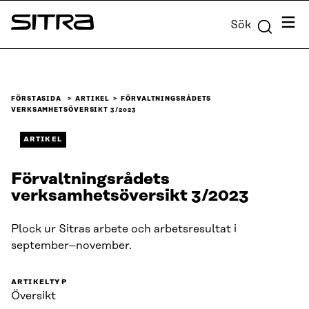
Skip to
Meny
Sök
content
Sitra
↓
FÖRSTASIDA
ARTIKEL
FÖRVALTNINGSRÅDETS
VERKSAMHETSÖVERSIKT 3/2023
ARTIKEL
Förvaltningsrådets
verksamhetsöversikt 3/2023
Plock ur Sitras arbete och arbetsresultat i
september–november.
ARTIKELTYP
Översikt