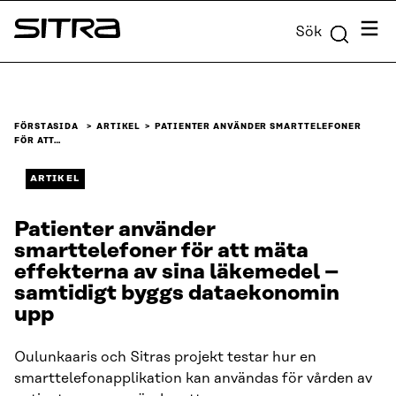
Skip to
Meny
Sök
content
Sitra
↓
FÖRSTASIDA
ARTIKEL
PATIENTER ANVÄNDER SMARTTELEFONER
FÖR ATT…
ARTIKEL
Patienter använder
smarttelefoner för att mäta
effekterna av sina läkemedel –
samtidigt byggs dataekonomin
upp
Oulunkaaris och Sitras projekt testar hur en
smarttelefonapplikation kan användas för vården av