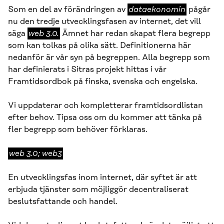
dataekonomin
Som en del av förändringen av
dataekonomin
pågår
nu den tredje utvecklingsfasen av internet, det vill
web
säga
web 3.0.
Ämnet har redan skapat flera begrepp
3.0.
som kan tolkas på olika sätt. Definitionerna här
nedanför är vår syn på begreppen. Alla begrepp som
har definierats i Sitras projekt hittas i vår
Framtidsordbok på finska, svenska och engelska.
Vi uppdaterar och kompletterar framtidsordlistan
efter behov. Tipsa oss om du kommer att tänka på
fler begrepp som behöver förklaras.
web
web 3.0; web3
3.0;
web3
En utvecklingsfas inom internet, där syftet är att
erbjuda tjänster som möjliggör decentraliserat
beslutsfattande och handel.