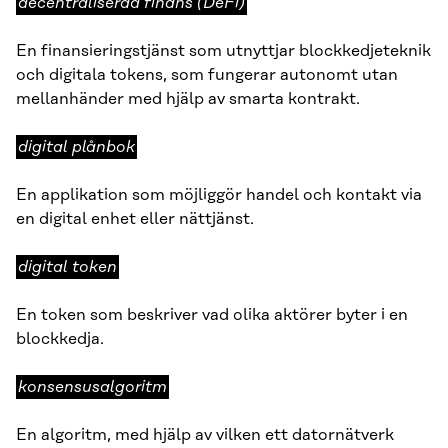
decentraliserad
decentraliserad finans (DeFi)
finans
(DeFi)
En finansieringstjänst som utnyttjar blockkedjeteknik
och digitala tokens, som fungerar autonomt utan
mellanhänder med hjälp av smarta kontrakt.
digital
digital plånbok
plånbok
En applikation som möjliggör handel och kontakt via
en digital enhet eller nättjänst.
digital
digital token
token
En token som beskriver vad olika aktörer byter i en
blockkedja.
konsensusalgoritm
konsensusalgoritm
En algoritm, med hjälp av vilken ett datornätverk