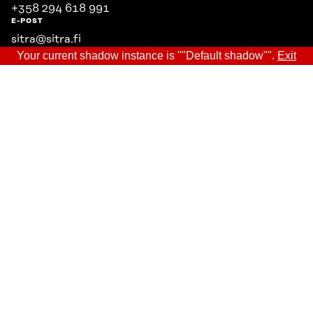
+358 294 618 991
E-POST
sitra@sitra.fi
fornamn.efternamn@sitra.fi
Your current shadow instance is ""Default shadow"".
Exit
SITRA PÅ SOCIALA MEDIER
LinkedIn
Instagram
YouTube
Dataskydd
Cookieinställningar
Rapporteringskanal