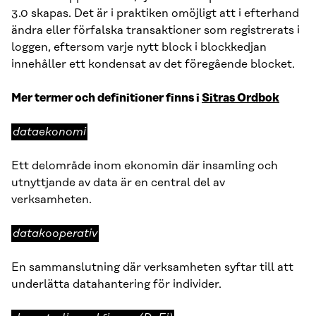
3.0 skapas. Det är i praktiken omöjligt att i efterhand
ändra eller förfalska transaktioner som registrerats i
loggen, eftersom varje nytt block i blockkedjan
innehåller ett kondensat av det föregående blocket.
Mer termer och definitioner finns i
Sitras Ordbok
dataekonomi
dataekonomi
Ett delområde inom ekonomin där insamling och
utnyttjande av data är en central del av
verksamheten.
datakooperativ
datakooperativ
En sammanslutning där verksamheten syftar till att
underlätta datahantering för individer.