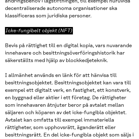
ändringsbehov i lagstiftningen, till exempel huruvida
decentraliserade autonoma organisationer ska
klassificeras som juridiska personer.
Icke-
Icke-fungibelt objekt (NFT)
fungibelt
objekt
Bevis på rättighet till en digital kopia, vars nuvarande
(NFT)
innehavare och besittningsöverföringshistorik har
säkerställts med hjälp av blockkedjeteknik.
I allmänhet används en länk för att hänvisa till
besittningsobjektet. Besittningsobjektet kan vara till
exempel ett digitalt verk, en fastighet, ett konstverk,
en byggnad eller aktier i ett företag. De rättigheter
som innehavaren åtnjuter beror på avtalet mellan
säljaren och köparen av det icke-fungibla objektet.
Avtalet kan omfatta till exempel immateriella
rättigheter, som upphovsrätt, äganderätt eller
besittningsrätt. En del icke-fungibla objekt som säljs i