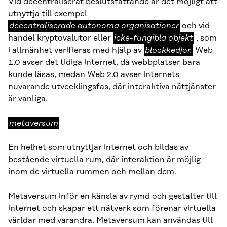
Vid decentraliserat beslutsfattande är det möjligt att
decentraliserade
utnyttja till exempel
autonoma
decentraliserade autonoma organisationer
och vid
organisationer
icke-
handel kryptovalutor eller
icke-fungibla objekt
, som
fungibla
blockkedjor.
i allmänhet verifieras med hjälp av
blockkedjor.
Web
objekt
1.0 avser det tidiga internet, då webbplatser bara
kunde läsas, medan Web 2.0 avser internets
nuvarande utvecklingsfas, där interaktiva nättjänster
är vanliga.
metaversum
metaversum
En helhet som utnyttjar internet och bildas av
bestående virtuella rum, där interaktion är möjlig
inom de virtuella rummen och mellan dem.
Metaversum inför en känsla av rymd och gestalter till
internet och skapar ett nätverk som förenar virtuella
världar med varandra. Metaversum kan användas till