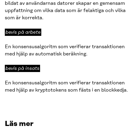
bildat av användarnas datorer skapar en gemensam
uppfattning om vilka data som är felaktiga och vilka
som är korrekta.
bevis
bevis på arbete
på
arbete
En konsensusalgoritm som verifierar transaktionen
med hjälp av automatisk beräkning.
bevis
bevis på insats
på
insats
En konsensusalgoritm som verifierar transaktionen
med hjälp av kryptotokens som fästs i en blockkedja.
Läs mer