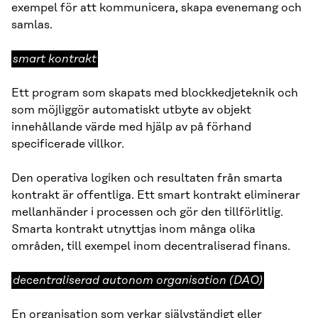
exempel för att kommunicera, skapa evenemang och
samlas.
smart
smart kontrakt
kontrakt
Ett program som skapats med blockkedjeteknik och
som möjliggör automatiskt utbyte av objekt
innehållande värde med hjälp av på förhand
specificerade villkor.
Den operativa logiken och resultaten från smarta
kontrakt är offentliga. Ett smart kontrakt eliminerar
mellanhänder i processen och gör den tillförlitlig.
Smarta kontrakt utnyttjas inom många olika
områden, till exempel inom decentraliserad finans.
decentraliserad
decentraliserad autonom organisation (DAO)
autonom
organisation
En organisation som verkar självständigt eller