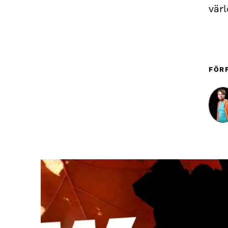
vär
FÖR