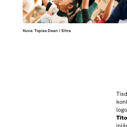
Kuva: Topias Dean / Sitra
Tisd
kon
logo
Tit
inlä