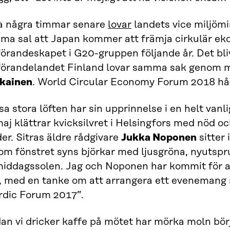
a några timmar senare
lovar
landets vice miljömi
ma sal att Japan kommer att främja cirkulär eko
förandeskapet i G20-gruppen följande år. Det bl
förandelandet Finland lovar samma sak genom m
ikainen
. World Circular Economy Forum 2018 håll
a stora löften har sin upprinnelse i en helt vanl
aj klättrar kvicksilvret i Helsingfors med nöd oc
er. Sitras äldre rådgivare
Jukka Noponen
sitter 
om fönstret syns björkar med ljusgröna, nyutspru
middagssolen. Jag och Noponen har kommit för a
k, med en tanke om att arrangera ett eveneman
rdic Forum 2017”.
an vi dricker kaffe på mötet har mörka moln bör