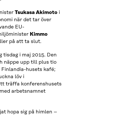
nister
Tsukasa Akimoto
i
nomi när det tar över
ivande EU-
iljöminister
Kimmo
er på att ta slut.
ig tisdag i maj 2015. Den
h näppe upp till plus tio
i Finlandia-husets kafé;
ckna löv i
tt träffa konferenshusets
g med arbetsnamnet
jat hopa sig på himlen –