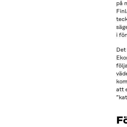
på 
Fin
teck
säg
i f
Det
Eko
följ
väd
komm
att 
”kat
Fö