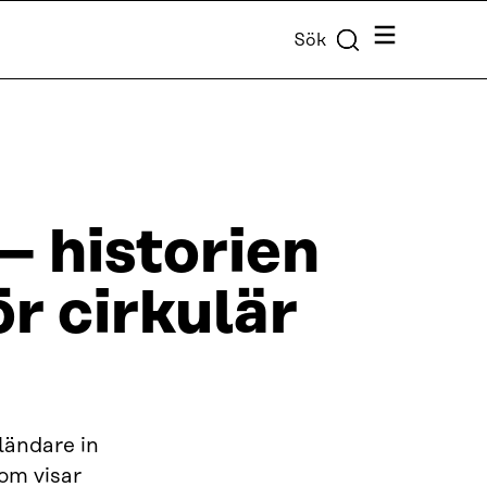
Meny
Sök
– historien
r cirkulär
nländare in
om visar