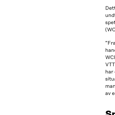
Dett
und
spe
(WC
”Fra
hand
WCE
VTT 
har 
situ
man 
av e
Sm