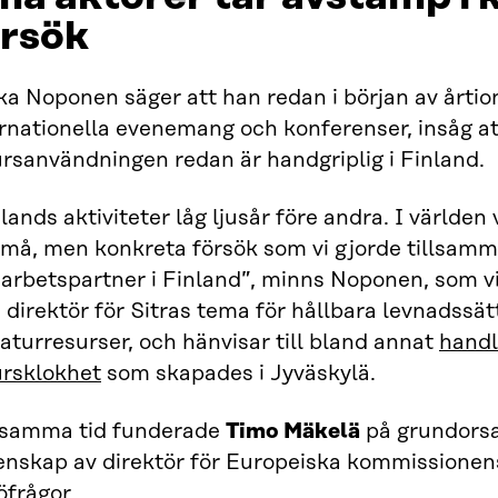
örsök
ka Noponen säger att han redan i början av årtio
rnationella evenemang och konferenser, insåg at
rsanvändningen redan är handgriplig i Finland.
lands aktiviteter låg ljusår före andra. I världe
små, men konkreta försök som vi gjorde tillsam
arbetspartner i Finland”, minns Noponen, som vi
direktör för Sitras tema för hållbara levnadssä
aturresurser, och hänvisar till bland annat
handl
ursklokhet
som skapades i Jyväskylä.
 samma tid funderade
Timo Mäkelä
på grundorsa
genskap av direktör för Europeiska kommissionens
öfrågor.