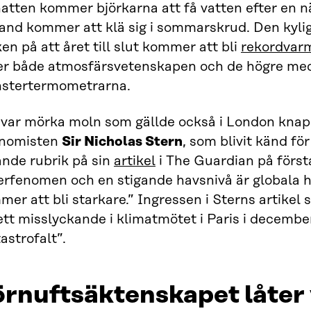
natten kommer björkarna att få vatten efter en 
land kommer att klä sig i sommarskrud. Den kyli
en på att året till slut kommer att bli
rekordvar
er både atmosfärsvetenskapen och de högre me
önstertermometrarna.
 var mörka moln som gällde också i London knappt
nomisten
Sir Nicholas Stern
, som blivit känd fö
ande rubrik på sin
artikel
i The Guardian på först
erfenomen och en stigande havsnivå är globala 
er att bli starkare.” Ingressen i Sterns artikel 
ett misslyckande i klimatmötet i Paris i decemb
astrofalt”.
rnuftsäktenskapet låter 