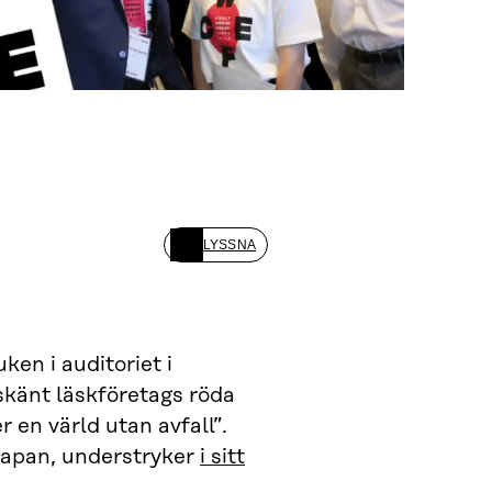
LYSSNA
en i auditoriet i
skänt läskföretags röda
 en värld utan avfall”.
Japan, understryker
i sitt
.