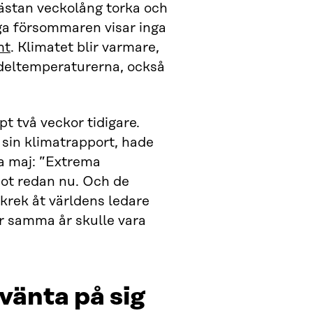
nästan veckolång torka och
ga försommaren visar inga
mt
. Klimatet blir varmare,
deltemperaturerna, också
 två veckor tidigare.
r sin klimatrapport, hade
a maj: ”Extrema
hot redan nu. Och de
skrek åt världens ledare
er samma år skulle vara
vänta på sig