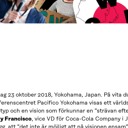
ag 23 oktober 2018, Yokohama, Japan. På vita duk
ferenscentret Pacifico Yokohama visas ett värld
typ och en vision som förkunnar en ”strävan efter
oy Francisco
, vice VD för Coca-Cola Company i 
gg
, att ”det inte är möjligt att nå visionen ensam”