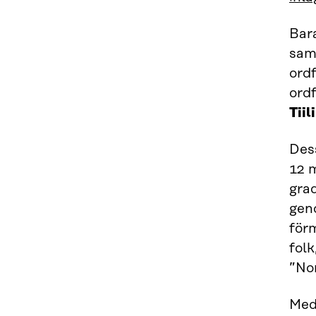
Bar
sam
ord
ord
Tiil
Dess
12 m
grad
gen
för
fol
”No
Med