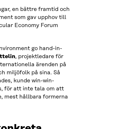
ngar, en bättre framtid och
ement som gav upphov till
rcular Economy Forum
 environment go hand-in-
ttelin
, projektledare för
ernationella ärenden på
h miljöfolk på sina. Så
sades, kunde win-win-
, för att inte tala om att
e, mest hållbara formerna
konkreta