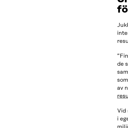
f
Juk
inte
resu
”Fin
de 
sam
som 
av n
res
Vid
i e
milj