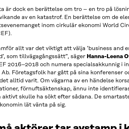
a är dock en berättelse om tro – en tro på lösni
vikande av en katastrof. En berättelse om de el
tsevenemanget inom cirkulär ekonomi World Ci
EF).
mför allt var det viktigt att välja ’business and
’, som tillvägagångssätt”, säger
Hanna-Leena O
F 2016–2018 och numera specialsakkunnig i int
Ab. Företagsfolk har gått på sina konferenser oc
det alltid varit. Om vägarna av en händelse kor
ationer, förnuftsäktenskap, ännu inte identifieras
aktivt skulle ha sökt efter sådana. De smartast
konomin lät vänta på sig.
å aktörer tar avstamp i 