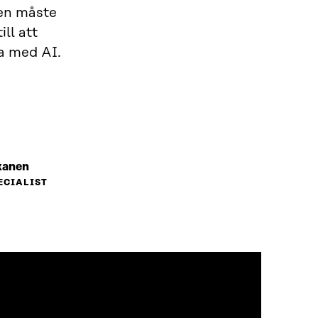
gen måste
ll att
na med AI.
kanen
ECIALIST