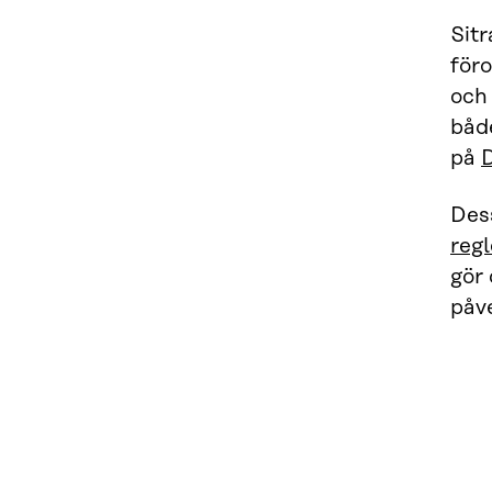
Sit
för
och 
båd
på
Dess
regl
gör 
påve