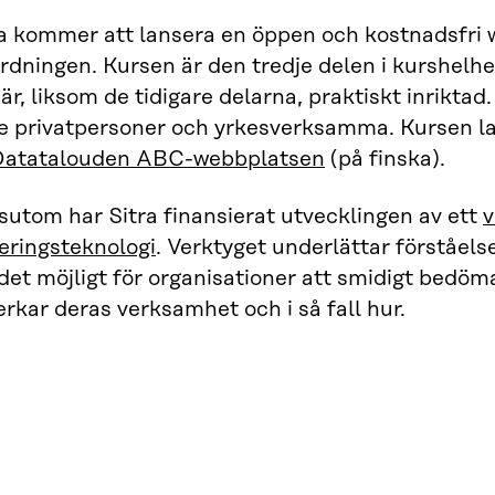
ra kommer att lansera en öppen och kostnadsfri
ordningen. Kursen är den tredje delen i kurshel
är, liksom de tidigare delarna, praktiskt inrikta
e privatpersoner och yrkesverksamma. Kursen l
Datatalouden ABC-webbplatsen
(på finska).
utom har Sitra finansierat utvecklingen av ett
v
eringsteknologi
. Verktyget underlättar förståel
det möjligt för organisationer att smidigt bedö
rkar deras verksamhet och i så fall hur.