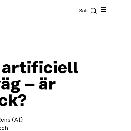
Meny
Sök
rtificiell
väg – är
ick?
gens (AI)
 och