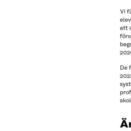
Vi f
elev
att 
föro
beg
202
De f
2025
sys
prof
skol
Är