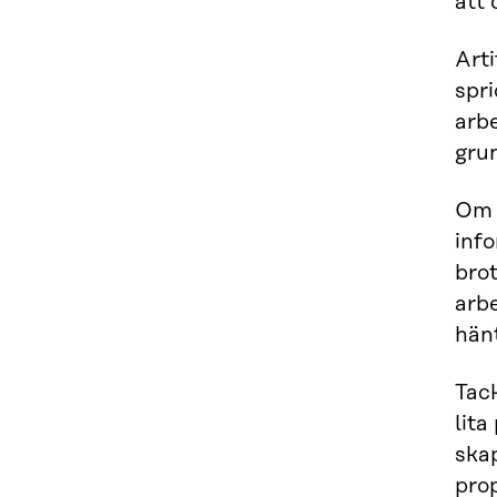
att 
Arti
spri
arbe
grun
Om t
info
bro
arbe
hän
Tac
lita
skap
pro