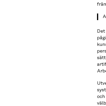
främ
A
Det 
pågå
kun
pers
sätt
arti
Arbe
Utv
sys
och
väl