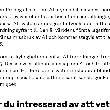
örstår nog alla att om AI styr en bil, diagnostis
ers provsvar eller fattar beslut om anställningar
dessa AI-system är noggrant utvecklade. Detta ä
rdning syftar till. Den är världens första lagstiftn
ränsa missbruk av AI och kommer stegvis att trä
6.
örsta skyldigheterna enligt AI-förordningen träd
. Dessa avser allmän kunskap om AI och totalför
tem inom EU. Förbjudna system inkluderar bland
ilering, social poängsättning samt känsloigenkä
miljöer.
 du intresserad av att ve