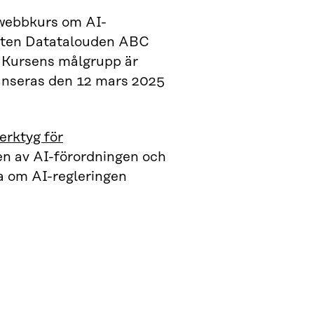
 webbkurs om AI-
heten Datatalouden ABC
d. Kursens målgrupp är
anseras den 12 mars 2025
erktyg för
sen av AI-förordningen och
ma om AI-regleringen