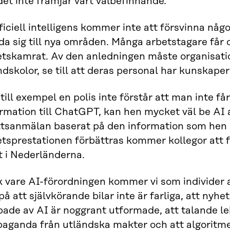
det inte främjar vårt välbefinnande.
ficiell intelligens kommer inte att försvinna nå
da sig till nya områden. Många arbetstagare får
tskamrat. Av den anledningen måste organisation
dskolor, se till att deras personal har kunskape
ill exempel en polis inte förstår att man inte få
rmation till ChatGPT, kan hen mycket väl be AI a
ttsanmälan baserat på den information som hen 
tsprestationen förbättras kommer kollegor att fö
t i Nederländerna.
k vare AI-förordningen kommer vi som individer 
 på att självkörande bilar inte är farliga, att n
ade av AI är noggrant utformade, att talande le
paganda från utländska makter och att algoritme