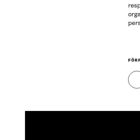
resp
orga
per
FÖR