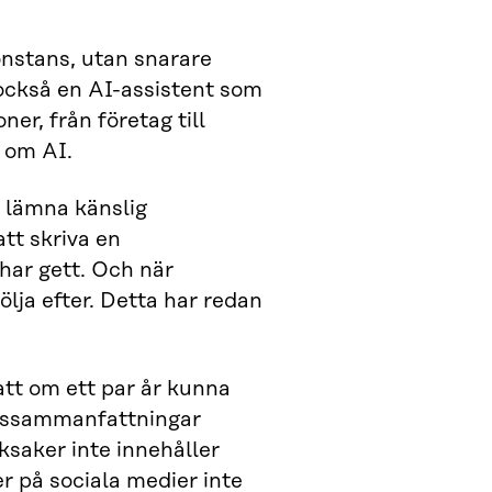
gonstans, utan snarare
 också en AI-assistent som
er, från företag till
r om AI.
r lämna känslig
tt skriva en
har gett. Och när
lja efter. Detta har redan
att om ett par år kunna
yhetssammanfattningar
ksaker inte innehåller
r på sociala medier inte