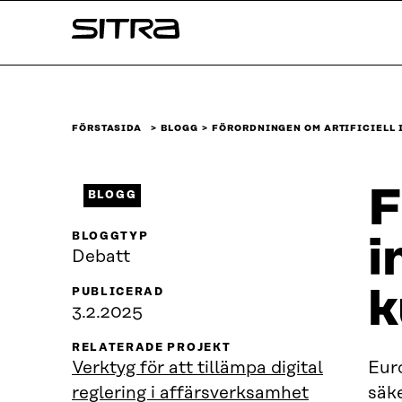
Skip to
Sitra
content
↓
FÖRSTASIDA
BLOGG
FÖRORDNINGEN OM ARTIFICIELL 
F
BLOGG
BLOGGTYP
i
Debatt
k
PUBLICERAD
3.2.2025
RELATERADE PROJEKT
Verktyg för att tillämpa digital
Euro
reglering i affärsverksamhet
säke