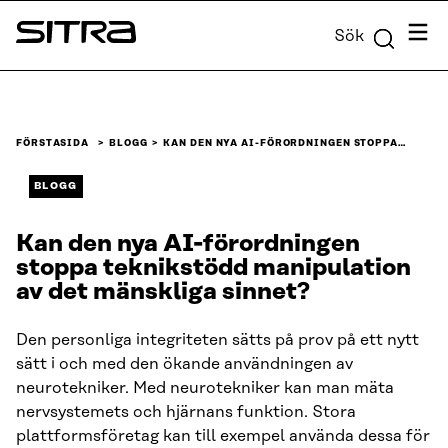
Skip to
Meny
Sök
content
Sitra
↓
FÖRSTASIDA
BLOGG
KAN DEN NYA AI-FÖRORDNINGEN STOPPA…
BLOGG
Kan den nya AI-förordningen
stoppa teknikstödd manipulation
av det mänskliga sinnet?
Den personliga integriteten sätts på prov på ett nytt
sätt i och med den ökande användningen av
neurotekniker. Med neurotekniker kan man mäta
nervsystemets och hjärnans funktion. Stora
plattformsföretag kan till exempel använda dessa för