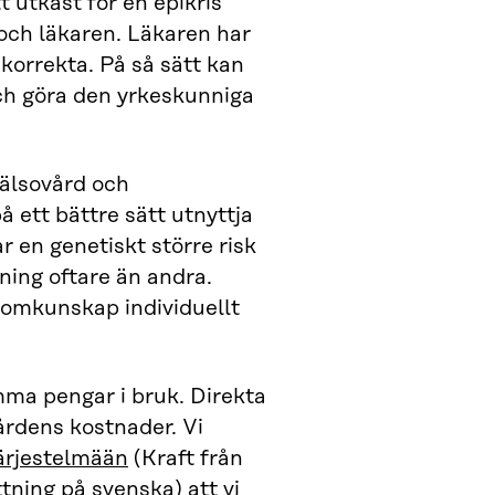
t utkast för en epikris
och läkaren. Läkaren har
 korrekta. På så sätt kan
och göra den yrkeskunniga
hälsovård och
 ett bättre sätt utnyttja
 en genetiskt större risk
ning oftare än andra.
omkunskap individuellt
mma pengar i bruk. Direkta
årdens kostnader. Vi
ärjestelmään
(Kraft från
tning på svenska
) att vi