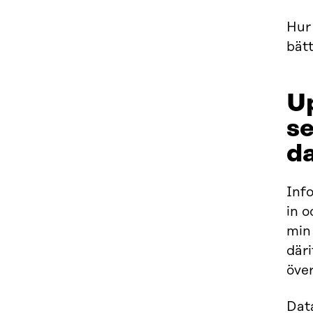
Hur 
bätt
Up
se
d
Inf
in o
min 
där
över
Data