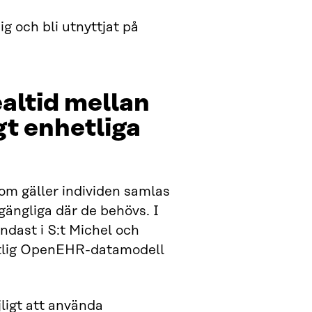
g och bli utnyttjat på
ealtid mellan
t enhetliga
om gäller individen samlas
lgängliga där de behövs. I
endast i S:t Michel och
hetlig OpenEHR-datamodell
jligt att använda