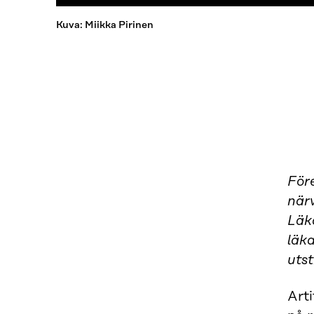
Kuva: Miikka Pirinen
Före
när
Läka
läka
utst
Arti