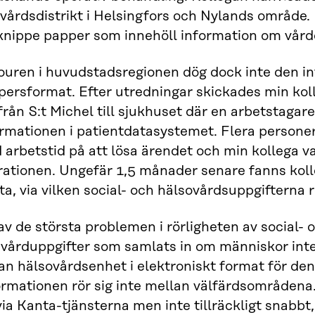
vårdsdistrikt i Helsingfors och Nylands område. 
knippe papper som innehöll information om vårde
jouren i huvudstadsregionen dög dock inte den i
persformat. Efter utredningar skickades min kol
från S:t Michel till sjukhuset där en arbetstagar
ormationen i patientdatasystemet. Flera person
arbetstid på att lösa ärendet och min kollega v
rationen. Ungefär 1,5 månader senare fanns koll
a, via vilken social- och hälsovårdsuppgifterna rö
av de största problemen i rörligheten av social- 
 vårduppgifter som samlats in om människor inte 
n hälsovårdsenhet i elektroniskt format för den
rmationen rör sig inte mellan välfärdsområdena.
via Kanta-tjänsterna men inte tillräckligt snabbt,