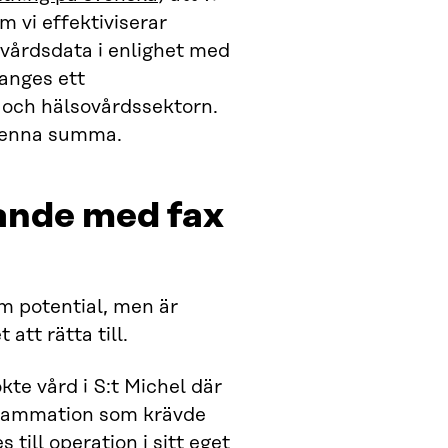
 vi effektiviserar
ovårdsdata i enlighet med
anges ett
 och hälsovårdssektorn.
 denna summa.
rande med fax
m potential, men är
tt rätta till.
kte vård i S:t Michel där
nflammation som krävde
till operation i sitt eget