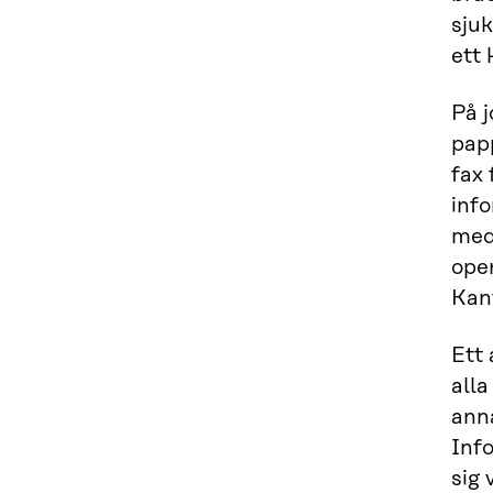
sjuk
ett 
På 
pap
fax 
inf
med 
ope
Kant
Ett 
alla
anna
Info
sig 