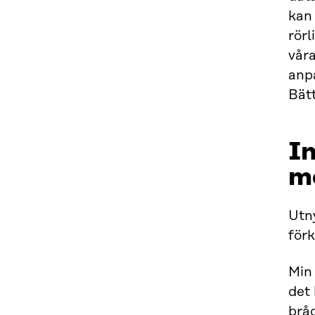
kan 
rör
vår
anp
Bät
In
m
Utny
förk
Min 
det
bråd