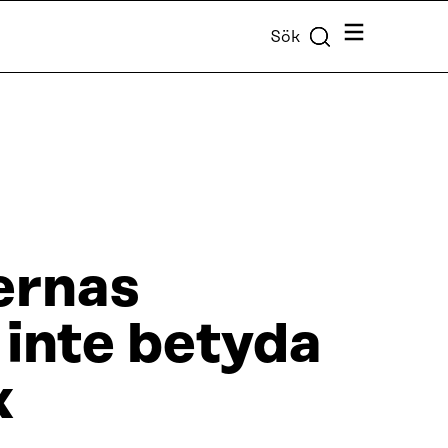
Meny
Sök
ernas
 inte betyda
x