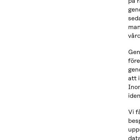
på r
gen
seda
man
vår
Geno
före
geno
att 
Ino
iden
Vi f
besp
upp
dat