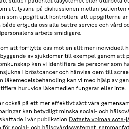
ätt ställe i patientdatasystemet eller utarbeta et
om att lyssna på diskussionen mellan patienten 
n som uppgift att kontrollera att uppgifterna är
 både erbjuda oss alla bättre service och vård 
dpersonalens arbete smidigare.
m att förflytta oss mot en allt mer individuell 
byggande av sjukdomar till exempel genom att på
mkunskap kan vi identifiera de personer som har
insjukna i bröstcancer och hänvisa dem till scree
m läkemedelsbehandling kan vi med hjälp av gen
tifiera huruvida läkemedlen fungerar eller inte.
år också på ett mer effektivt sätt våra gemensa
aringar kan betydligt minska social- och hälsov
skattade i vår publikation
Datasta voimaa sote-j
a för social- och hälsovårdssystemet,
sammanfat