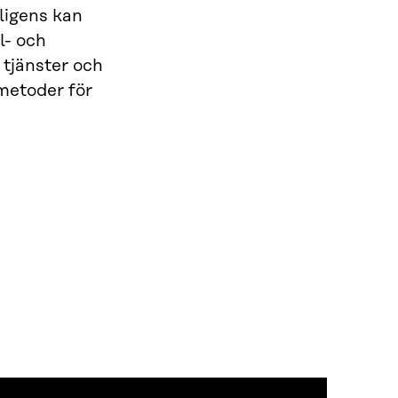
lligens kan
l- och
tjänster och
metoder för