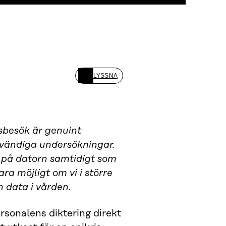
LYSSNA
gsbesök är genuint
dvändiga undersökningar.
r på datorn samtidigt som
ra möjligt om vi i större
h data i vården.
ersonalens diktering direkt