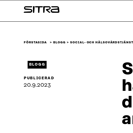
Skip to
Sitra
content
↓
FÖRSTASIDA
BLOGG
SOCIAL- OCH HÄLSOVÅRDSTJÄNST
S
BLOGG
PUBLICERAD
h
20.9.2023
d
a