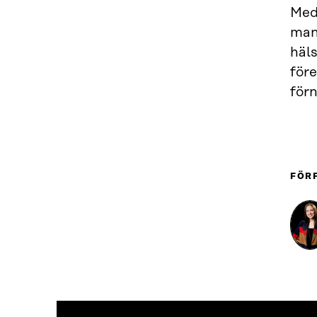
Med 
man
häl
för
förn
FÖR