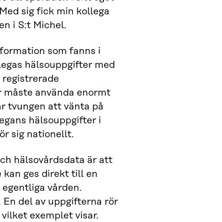
Med sig fick min kollega
n i S:t Michel.
nformation som fanns i
legas hälsouppgifter med
e registrerade
er måste använda enormt
ar tvungen att vänta på
egans hälsouppgifter i
r sig nationellt.
och hälsovårdsdata är att
kan ges direkt till en
 egentliga vården.
 En del av uppgifterna rör
 vilket exemplet visar.