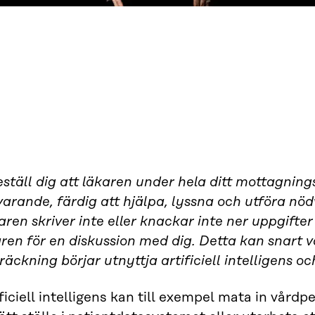
ställ dig att läkaren under hela ditt mottagnin
varande, färdig att hjälpa, lyssna och utföra nö
ren skriver inte eller knackar inte ner uppgifte
ren för en diskussion med dig. Detta kan snart va
räckning börjar utnyttja artificiell intelligens oc
ficiell intelligens kan till exempel mata in vårdp