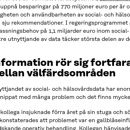
uppnå besparingar på 770 miljoner euro per år om
ligheten och användbarheten av social- och häls
a sju rekommendationer. I regeringsprogrammet 
assningsbehov på 1,1 miljarder euro inom social-
tre utnyttjande av data täcker största delen av
formation rör sig fortfa
ellan välfärdsområden
ttjandet av social- och hälsovårdsdata har enor
nippat med många problem och det finns mycket a
kollega insjuknade förra året på sin stuga och sö
 konstaterades att problemet var en gallblåsei
skande operativ behandling. Kollegan hänvisades 