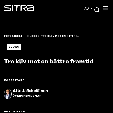
Skip to
Meny
Sök
content
Sitra
↓
FÖRSTASIDA
BLOGG
TRE KLIV MOT EN BÄTTRE…
BLOGG
Tre kliv mot en bättre framtid
FÖRFATTARE
Atte Jääskeläinen
ÖVEROMBUDSMAN
PUBLICERAD