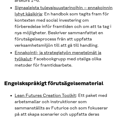
årskurs 1–6.
Signaaleista tulevaisuustarinoihin – ennakoinnin
lyhyt käsikirja
: En handbok som tagits fram för
kontexten med social investering om
förberedelse inför framtiden och om att ta tag i
nya möjligheter. Beskriver sammanfattat en
förutsägelseprocess från att uppfatta
verksamhetsmiljön till att gå till handling.
Ennakointi- ja strategiatyön menetelmät ja
työkalut
: Facebookgrupp med otaliga olika
metoder för framtidsarbete.
Engelskspråkigt förutsägelsematerial
Lean Futures Creation Toolkit
: Ett paket med
arbetsmallar och instruktioner som
sammanställts av Futurice och som fokuserar
på att skapa scenarier och uppfatta deras