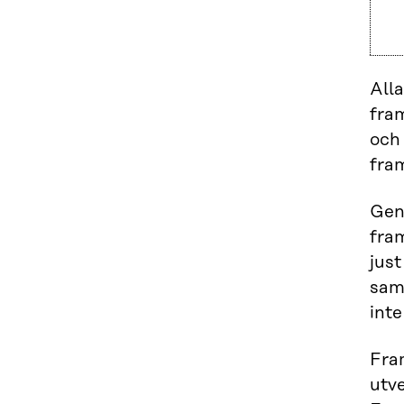
All
fra
och 
fram
Gen
fram
just
samh
inte
Fra
utv