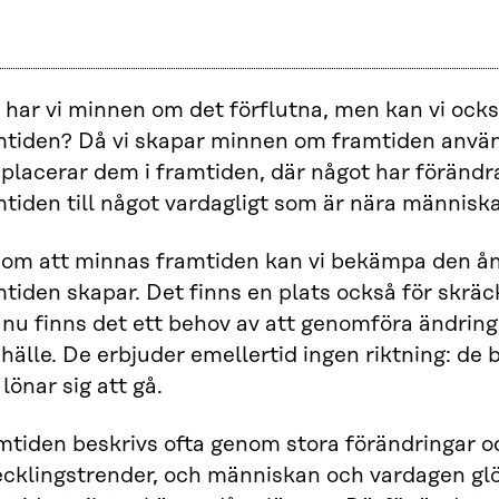
a har vi minnen om det förflutna, men kan vi oc
mtiden? Då vi skapar minnen om framtiden använ
placerar dem i framtiden, där något har förändra
tiden till något vardagligt som är nära människ
om att minnas framtiden kan vi bekämpa den å
tiden skapar. Det finns en plats också för skräc
 nu finns det ett behov av att genomföra ändringar
älle. De erbjuder emellertid ingen riktning: de 
 lönar sig att gå.
mtiden beskrivs ofta genom stora förändringar 
ecklingstrender, och människan och vardagen gl