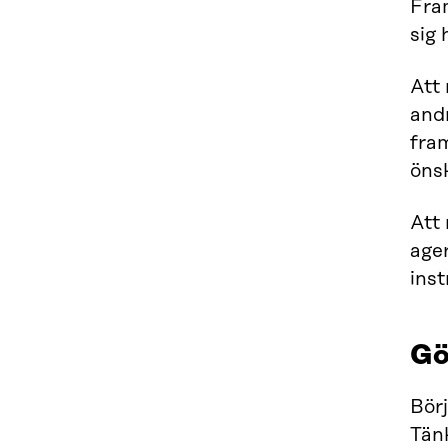
Fram
sig 
Att 
andr
fram
öns
Att 
ager
ins
Gö
Bör
Tänk