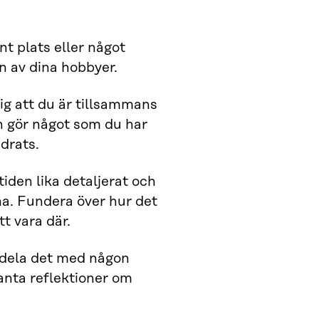
nt plats eller något
en av dina hobbyer.
dig att du är tillsammans
h gör något som du har
drats.
iden lika detaljerat och
na. Fundera över hur det
tt vara där.
h dela det med någon
anta reflektioner om