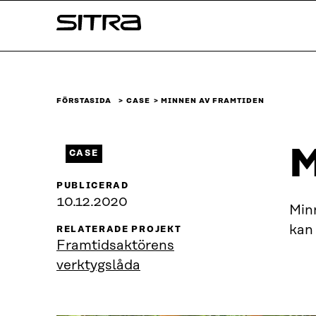
Skip to
Sitra
content
↓
FÖRSTASIDA
CASE
MINNEN AV FRAMTIDEN
M
CASE
PUBLICERAD
10.12.2020
Min
kan 
RELATERADE PROJEKT
Framtidsaktörens
verktygslåda