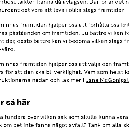
tidsutsikten känns då avlägsen. Därför är det n
hurdant det vore att leva i olika slags framtider.
minnas framtiden hjälper oss att förhålla oss krit
as påståenden om framtiden. Ju bättre vi kan för
tider, desto bättre kan vi bedöma vilken slags f
kvärd.
minnas framtiden hjälper oss att välja den framt
a för att den ska bli verklighet. Vem som helst 
truktionerna nedan och läs mer i
Jane McGonigals
r så här
ja fundera över vilken sak som skulle kunna var
 om det inte fanns något avfall? Tänk om alla sk