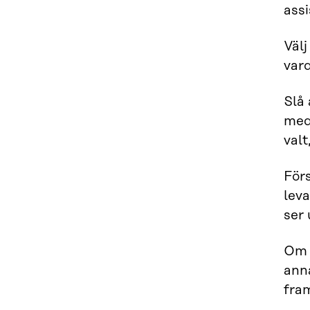
assi
Välj
vard
Slå 
med
valt
Förs
lev
ser 
Om 
ann
fram