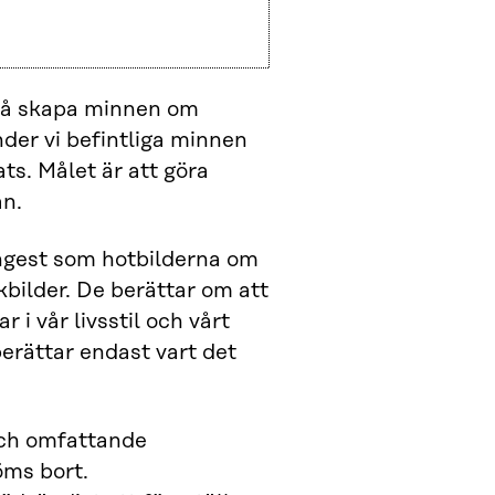
kså skapa minnen om
der vi befintliga minnen
ts. Målet är att göra
an.
ngest som hotbilderna om
kbilder. De berättar om att
 i vår livsstil och vårt
berättar endast vart det
och omfattande
öms bort.