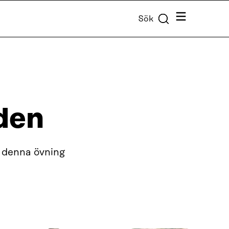
Meny
Sök
den
v denna övning