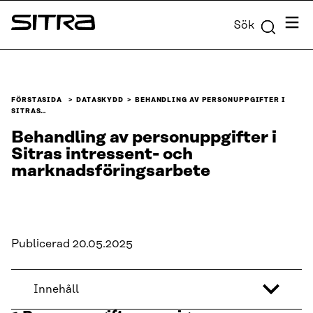
Skip to
Meny
Sök
content
Sitra
↓
FÖRSTASIDA
DATASKYDD
​​BEHANDLING AV PERSONUPPGIFTER I
SITRAS…
​​Behandling av personuppgifter i
Sitras intressent- och
marknadsföringsarbete​
Publicerad 20.05.2025
Innehåll