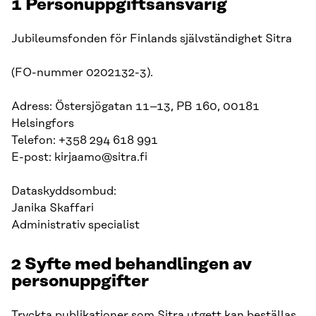
1 Personuppgiftsansvarig
Jubileumsfonden för Finlands självständighet Sitra
(FO-nummer 0202132-3).
Adress: Östersjögatan 11–13, PB 160, 00181
Helsingfors
Telefon: +358 294 618 991
E-post: kirjaamo@sitra.fi
Dataskyddsombud:
Janika Skaffari
Administrativ specialist
2 Syfte med behandlingen av
personuppgifter
Tryckta publikationer som Sitra utgett kan beställas