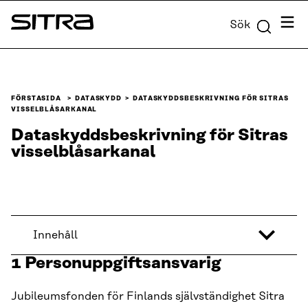
Skip to
Meny
Sök
content
Sitra
↓
FÖRSTASIDA
DATASKYDD
DATASKYDDSBESKRIVNING FÖR SITRAS
VISSELBLÅSARKANAL
Dataskyddsbeskrivning för Sitras
visselblåsarkanal
Innehåll
1 Personuppgiftsansvarig
Jubileumsfonden för Finlands självständighet Sitra