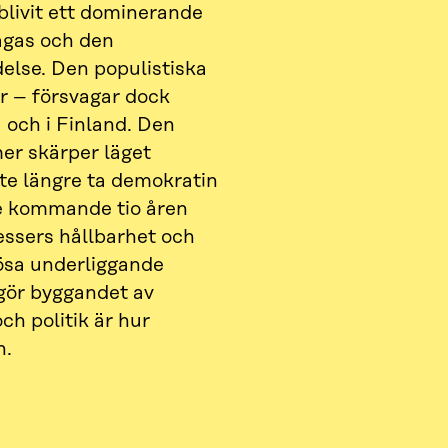
blivit ett dominerande
agas och den
delse. Den populistiska
r – försvagar dock
 och i Finland. Den
er skärper läget
nte längre ta demokratin
de kommande tio åren
ssers hållbarhet och
lösa underliggande
gör byggandet av
ch politik är hur
n.