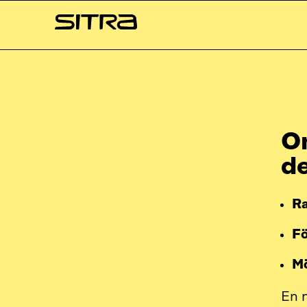
Skip to
Sitra
content
↓
O
d
Ra
Fö
Mö
En n