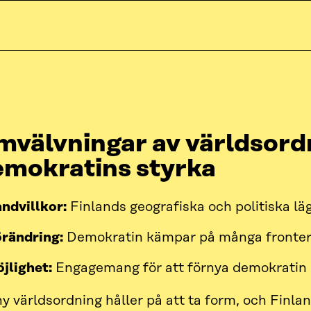
mvälvningar av världsord
emokratins styrka
ndvillkor:
Finlands geografiska och politiska lä
rändring:
Demokratin kämpar på många fronte
jlighet:
Engagemang för att förnya demokratin
y världsordning håller på att ta form, och Finla