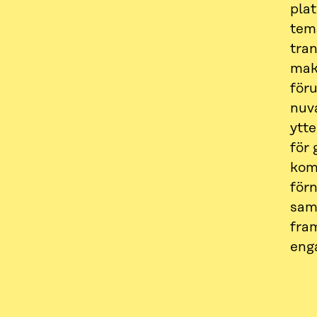
plat
tem
tran
mak
för
nuv
ytte
för 
kom
för
sam
fram
enga