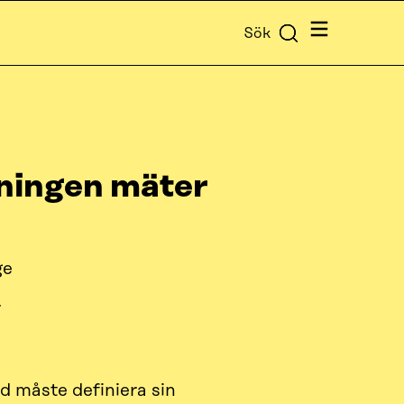
Meny
Sök
ningen mäter
ge
r
nd måste definiera sin