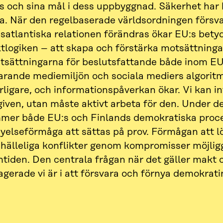
s och sina mål i dess uppbyggnad. Säkerhet har 
a. När den regelbaserade världsordningen försv
satlantiska relationen förändras ökar EU:s bety
tlogiken – att skapa och förstärka motsättninga
utsättningarna för beslutsfattande både inom EU
arande mediemiljön och sociala mediers algoritm
rligare, och informationspåverkan ökar. Vi kan i
given, utan måste aktivt arbeta för den. Under 
mer både EU:s och Finlands demokratiska proce
nyelseförmåga att sättas på prov. Förmågan att 
hälleliga konflikter genom kompromisser möjlig
tiden. Den centrala frågan när det gäller makt o
gerade vi är i att försvara och förnya demokrati