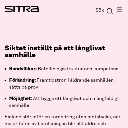
Skip to
Meny
Sök
content
Sitra
↓
Siktet inställt på ett långlivat
samhälle
Randvillkor:
Befolkningsstruktur och kompetens
Förändring:
Framtidstron i åldrande samhällen
sätts på prov
Möjlighet:
Att bygga ett långlivat och mångfaldigt
samhälle
Finland står inför en förändring utan motstycke, när
majoriteten av befolkningen blir allt äldre och