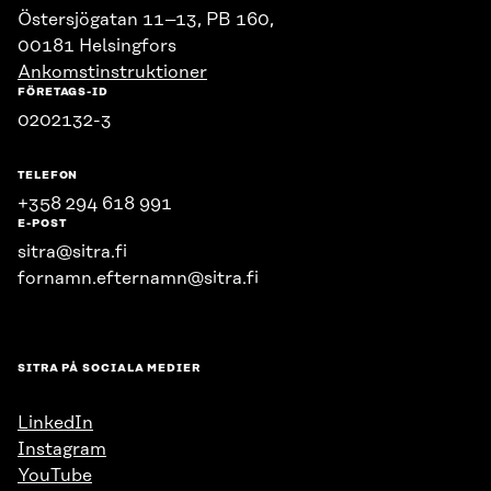
Östersjögatan 11–13, PB 160,
00181 Helsingfors
Ankomstinstruktioner
FÖRETAGS-ID
0202132-3
TELEFON
+358 294 618 991
E-POST
sitra@sitra.fi
fornamn.efternamn@sitra.fi
SITRA PÅ SOCIALA MEDIER
LinkedIn
Instagram
YouTube