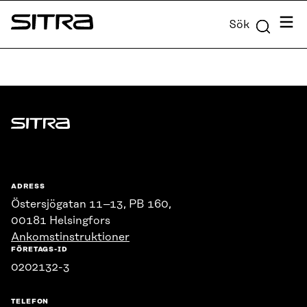
Skip to
Meny
Sök
content
Sitra
↓
Sitra
ADRESS
Östersjögatan 11–13, PB 160,
00181 Helsingfors
Ankomstinstruktioner
FÖRETAGS-ID
0202132-3
TELEFON