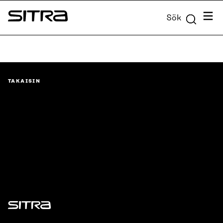
Skip to
Meny
Sök
content
Sitra
↓
TAKAISIN
Sitra