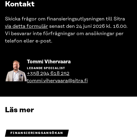
Kontakt
Skicka frågor om finansieringsutlysningen till Sitra
via detta formulär
senast den 24 juni 2026 kl. 16.00.
Vi besvarar inte förfrågningar om ansökningar per
telefon eller e-post.
Gå
Tommi Vihervaara
till
LEDANDE SPECIALIST
personens
+358 294 618 252
profil
tommi.vihervaara@sitra.fi
Läs mer
FINANSIERINGSANSÖKAN