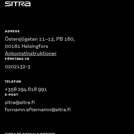
Sitra
ADRESS
Östersjögatan 11–13, PB 160,
00181 Helsingfors
Ankomstinstruktioner
FÖRETAGS-ID
0202132-3
TELEFON
+358 294 618 991
E-POST
sitra@sitra.fi
fornamn.efternamn@sitra.fi