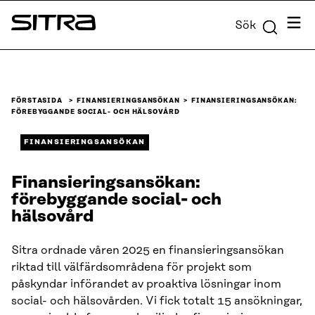
Skip to
Meny
Sök
content
Sitra
↓
FÖRSTASIDA
FINANSIERINGSANSÖKAN
FINANSIERINGSANSÖKAN:
FÖREBYGGANDE SOCIAL- OCH HÄLSOVÅRD
FINANSIERINGSANSÖKAN
Finansieringsansökan:
förebyggande social- och
hälsovård
Sitra ordnade våren 2025 en finansieringsansökan
riktad till välfärdsområdena för projekt som
påskyndar införandet av proaktiva lösningar inom
social- och hälsovården. Vi fick totalt 15 ansökningar,