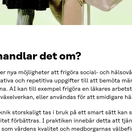
handlar det om?
er nya möjligheter att frigöra social- och hälso
ativa och repetitiva uppgifter till att bemöta mä
na. AI kan till exempel frigöra en läkares arbetst
växelverkan, eller användas för att smidigare hän
knik storskaligt tas i bruk på ett smart sätt kan
itet förbättras. I praktiken innebär detta att tj
 som vårdens kvalitet och medborgarnas välbefi