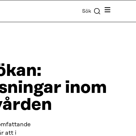
Meny
Sök
ökan:
ösningar inom
vården
i omfattande
 att i