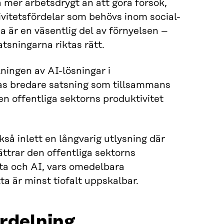
 mer arbetsdrygt än att göra försök,
vitetsfördelar som behövs inom social-
 är en väsentlig del av förnyelsen –
atsningarna riktas rätt.
ingen av AI-lösningar i
ras bredare satsning som tillsammans
n offentliga sektorns produktivitet
så inlett en långvarig utlysning där
ttrar den offentliga sektorns
ata och AI, vars omedelbara
ta är minst tiofalt uppskalbar.
ördelning