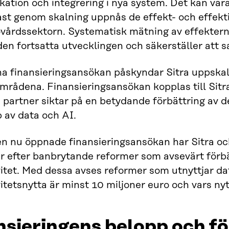
tion och integrering i nya system. Det kan vara
t genom skalning uppnås de effekt- och effekti
vårdssektorn. Systematisk mätning av effekterna
den fortsatta utvecklingen och säkerställer att s
 finansieringsansökan påskyndar Sitra uppskaln
mrådena. Finansieringsansökan kopplas till Sit
partner siktar på en betydande förbättring av de
 av data och AI.
n nu öppnade finansieringsansökan har Sitra ock
 efter banbrytande reformer som avsevärt förbä
itet. Med dessa avses reformer som utnyttjar d
itetsnytta är minst 10 miljoner euro och vars nyt
nsieringens belopp och f