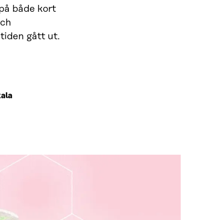
på både kort
och
iden gått ut.
ala