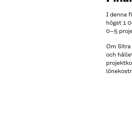
I denna f
högst 1 0
0–5 proje
Om Sitra 
och hålle
projektko
lönekost