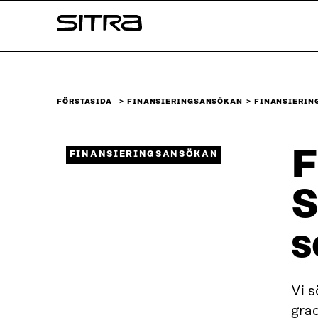
Skip to
Sitra
content
↓
FÖRSTASIDA
FINANSIERINGSANSÖKAN
FINANSIERIN
F
FINANSIERINGSANSÖKAN
S
s
Vi s
grad