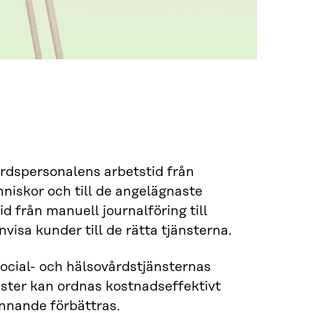
vårdspersonalens arbetstid från
nniskor och till de angelägnaste
id från manuell journalföring till
visa kunder till de rätta tjänsterna.
 social- och hälsovårdstjänsternas
änster kan ordnas kostnadseffektivt
nnande förbättras.