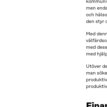
kommunika
men endas
och hälso
den styr 
Med denna
välfärdso
med dess 
med hjälp
Utöver de
man söker
produktiv
produktiv
Fina