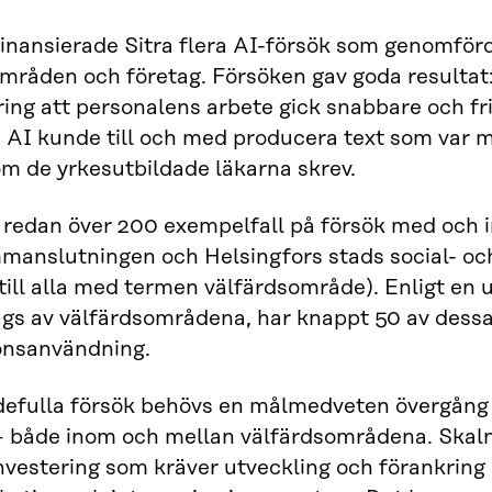
inansierade Sitra flera AI-försök som genomför
mråden och företag. Försöken gav goda resultat:
ring att personalens arbete gick snabbare och fr
. AI kunde till och med producera text som var m
m de yrkesutbildade läkarna skrev.
 redan över 200 exempelfall på försök med och 
nslutningen och Helsingfors stads social- och 
till alla med termen välfärdsområde). Enligt en
gs av välfärdsområdena, har knappt 50 av dessa g
onsanvändning.
defulla försök behövs en målmedveten övergång f
 både inom och mellan välfärdsområdena. Skalni
nvestering som kräver utveckling och förankring