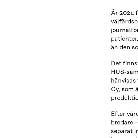
År 2024 f
välfärdso
journalfö
patienter
än den so
Det finns
HUS-samma
hänvisas 
Oy, som ä
produkti
Efter vär
bredare –
separat i