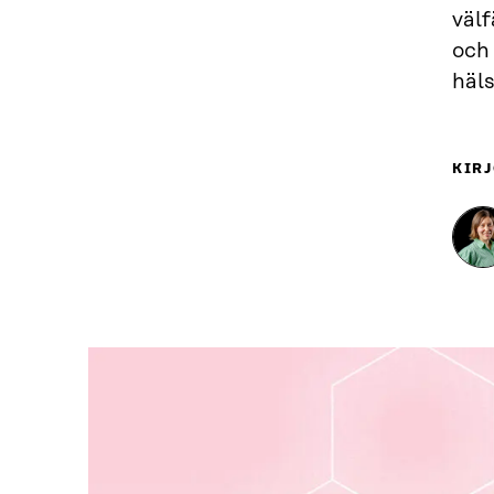
väl
och 
häl
KIRJ