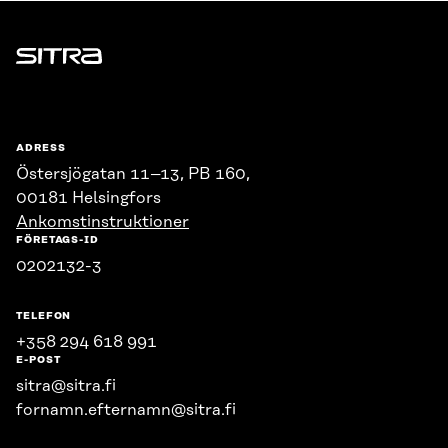
Sitra
ADRESS
Östersjögatan 11–13, PB 160,
00181 Helsingfors
Ankomstinstruktioner
FÖRETAGS-ID
0202132-3
TELEFON
+358 294 618 991
E-POST
sitra@sitra.fi
fornamn.efternamn@sitra.fi