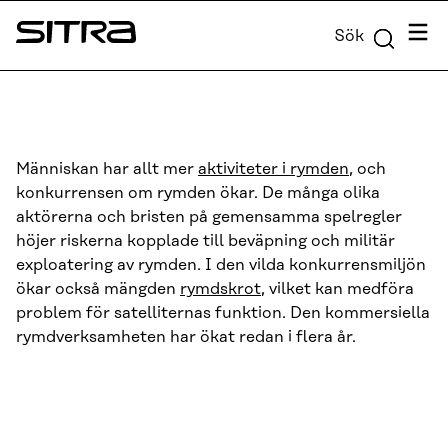
Skip to
Meny
Sök
content
Sitra
↓
Människan har allt mer
aktiviteter i rymden
, och
konkurrensen om rymden ökar. De många olika
aktörerna och bristen på gemensamma spelregler
höjer riskerna kopplade till beväpning och militär
exploatering av rymden. I den vilda konkurrensmiljön
ökar också mängden
rymdskrot
, vilket kan medföra
problem för satelliternas funktion. Den kommersiella
rymdverksamheten har ökat redan i flera år.