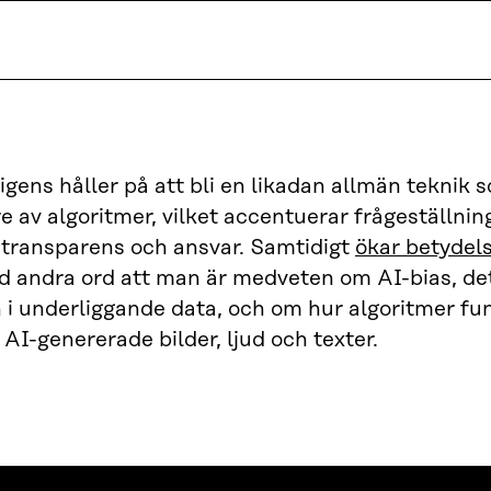
lligens håller på att bli en likadan allmän teknik 
are av algoritmer, vilket accentuerar frågeställnin
 transparens och ansvar. Samtidigt
ökar betydel
 andra ord att man är medveten om AI-bias, det 
 i underliggande data, och om hur algoritmer fu
AI-genererade bilder, ljud och texter.