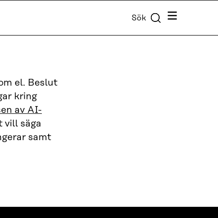
Meny
Sök
som el. Beslut
gar kring
sen av AI-
vill säga
ngerar samt