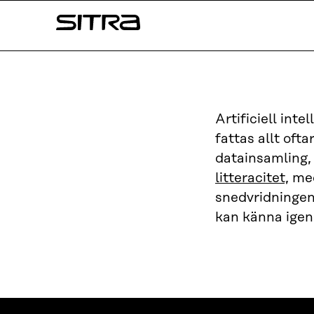
Skip to
Sitra
content
↓
Artificiell inte
fattas allt oft
datainsamling,
litteracitet,
med
snedvridningen
kan känna igen 