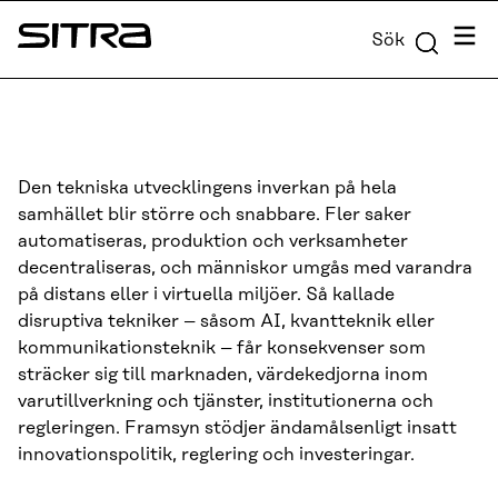
Skip to
Meny
Sök
content
Sitra
↓
Den tekniska utvecklingens inverkan på hela
samhället blir större och snabbare. Fler saker
automatiseras, produktion och verksamheter
decentraliseras, och människor umgås med varandra
på distans eller i virtuella miljöer. Så kallade
disruptiva tekniker – såsom AI, kvantteknik eller
kommunikationsteknik – får konsekvenser som
sträcker sig till marknaden, värdekedjorna inom
varutillverkning och tjänster, institutionerna och
regleringen. Framsyn stödjer ändamålsenligt insatt
innovationspolitik, reglering och investeringar.