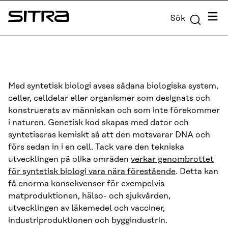
Skip to
Meny
Sök
content
Sitra
↓
Med syntetisk biologi avses sådana biologiska system,
celler, celldelar eller organismer som designats och
konstruerats av människan och som inte förekommer
i naturen. Genetisk kod skapas med dator och
syntetiseras kemiskt så att den motsvarar DNA och
förs sedan in i en cell. Tack vare den tekniska
utvecklingen på olika områden
verkar genombrottet
för syntetisk biologi vara nära förestående
. Detta kan
få enorma konsekvenser för exempelvis
matproduktionen, hälso- och sjukvården,
utvecklingen av läkemedel och vacciner,
industriproduktionen och byggindustrin.