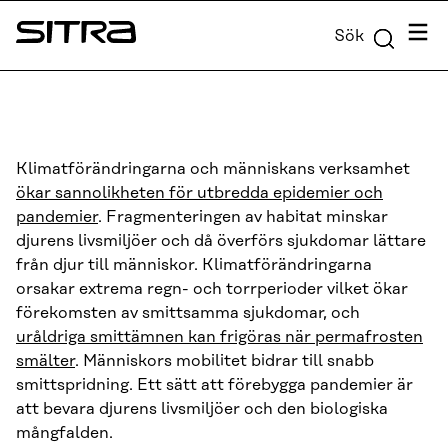
Skip to
Meny
Sök
content
Sitra
↓
Klimatförändringarna och människans verksamhet
ökar sannolikheten för utbredda epidemier och
pandemier
. Fragmenteringen av habitat minskar
djurens livsmiljöer och då överförs sjukdomar lättare
från djur till människor. Klimatförändringarna
orsakar extrema regn- och torrperioder vilket ökar
förekomsten av smittsamma sjukdomar, och
uråldriga smittämnen kan frigöras när permafrosten
smälter
. Människors mobilitet bidrar till snabb
smittspridning. Ett sätt att förebygga pandemier är
att bevara djurens livsmiljöer och den biologiska
mångfalden.