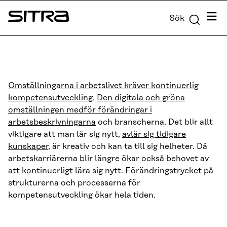
Skip to
Meny
Sök
content
Sitra
↓
Omställningarna i arbetslivet kräver kontinuerlig
kompetensutveckling
.
Den digitala och gröna
omställningen medför förändringar i
arbetsbeskrivningarna
och branscherna. Det blir allt
viktigare att man lär sig nytt,
avlär sig tidigare
kunskaper
, är kreativ och kan ta till sig helheter. Då
arbetskarriärerna blir längre ökar också behovet av
att kontinuerligt lära sig nytt. Förändringstrycket på
strukturerna och processerna för
kompetensutveckling ökar hela tiden.