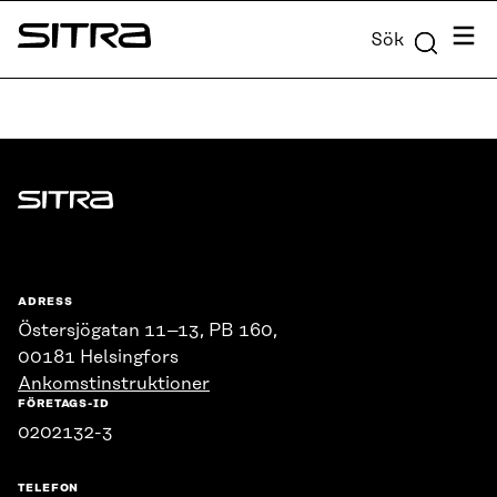
Skip to
Meny
Sök
content
Sitra
↓
Sitra
ADRESS
Östersjögatan 11–13, PB 160,
00181 Helsingfors
Ankomstinstruktioner
FÖRETAGS-ID
0202132-3
TELEFON