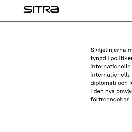
Skip to
Sitra
content
↓
Skiljelinjerna 
tyngd i politik
internationell
internationell
diplomati och 
i den nya omvär
förtroendebas
.