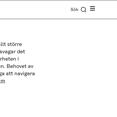
Meny
Sök
llt större
örsvagar det
rheten i
en. Behovet av
a att navigera
am