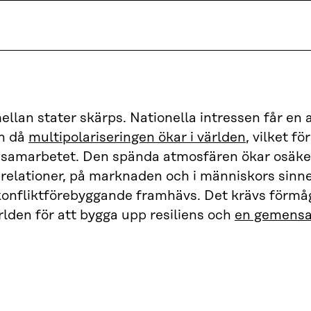
mellan stater skärps. Nationella intressen får en a
en då
multipolariseringen ökar i världen
, vilket f
a samarbetet. Den spända atmosfären ökar osäke
a relationer, på marknaden och i människors sinn
konfliktförebyggande framhävs. Det krävs förmåg
lden för att bygga upp resiliens och
en gemens