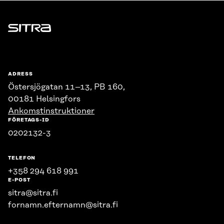
Sitra
ADRESS
Östersjögatan 11–13, PB 160,
00181 Helsingfors
Ankomstinstruktioner
FÖRETAGS-ID
0202132-3
TELEFON
+358 294 618 991
E-POST
sitra@sitra.fi
fornamn.efternamn@sitra.fi