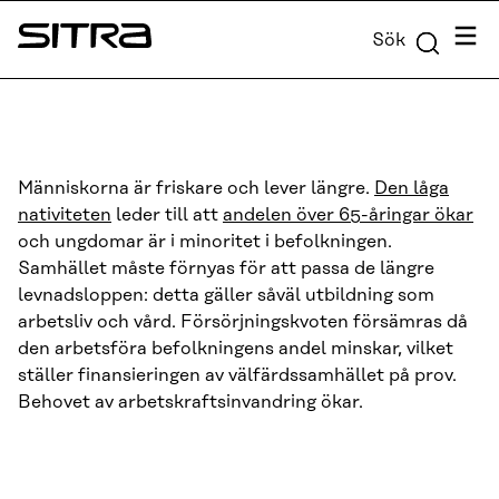
Skip to
Meny
Sök
content
Sitra
↓
Människorna är friskare och lever längre.
Den låga
nativiteten
leder till att
andelen över 65-åringar ökar
och ungdomar är i minoritet i befolkningen.
Samhället måste förnyas för att passa de längre
levnadsloppen: detta gäller såväl utbildning som
arbetsliv och vård. Försörjningskvoten försämras då
den arbetsföra befolkningens andel minskar, vilket
ställer finansieringen av välfärdssamhället på prov.
Behovet av arbetskraftsinvandring ökar.