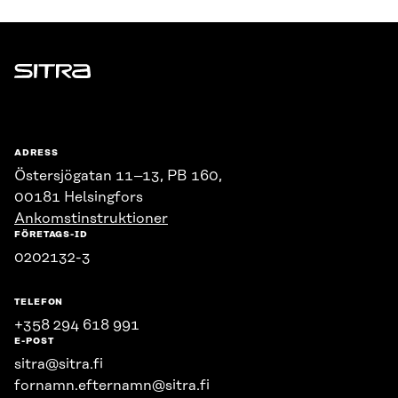
Sitra
ADRESS
Östersjögatan 11–13, PB 160,
00181 Helsingfors
Ankomstinstruktioner
FÖRETAGS-ID
0202132-3
TELEFON
+358 294 618 991
E-POST
sitra@sitra.fi
fornamn.efternamn@sitra.fi