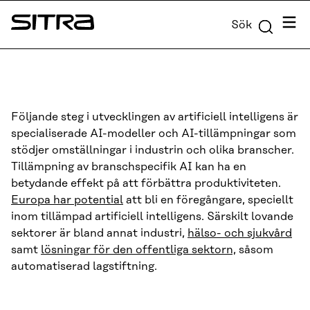
Skip to
Meny
Sök
content
Sitra
↓
Följande steg i utvecklingen av artificiell intelligens är
specialiserade AI-modeller och AI-tillämpningar som
stödjer omställningar i industrin och olika branscher.
Tillämpning av branschspecifik AI kan ha en
betydande effekt på att förbättra produktiviteten.
Europa har potential
att bli en föregångare, speciellt
inom tillämpad artificiell intelligens. Särskilt lovande
sektorer är bland annat industri,
hälso- och sjukvård
samt
lösningar för den offentliga sektorn,
såsom
automatiserad lagstiftning.