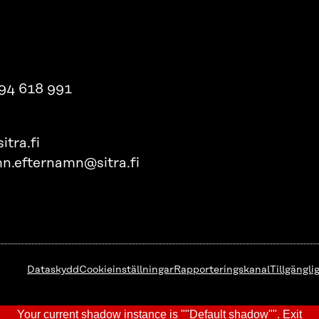
94 618 991
itra.fi
n.efternamn@sitra.fi
Dataskydd
Cookieinställningar
Rapporteringskanal
Tillgängl
Your current shadow instance is ""Default shadow"".
Exit