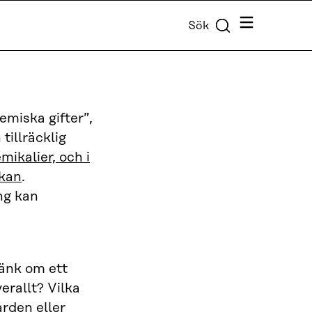
Meny
Sök
emiska gifter”,
tillräcklig
ikalier, och i
skan
.
ng kan
Tänk om ett
erallt? Vilka
rden eller