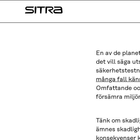
Skip to
Sitra
content
↓
En av de planet
det vill säga u
säkerhetstestn
många fall känn
Omfattande och
försämra miljö
Tänk om skadli
ämnes skadlighe
konsekvenser k