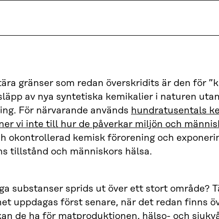
ära gränser som redan överskridits är den för ”k
tsläpp av nya syntetiska kemikalier i naturen utan 
ing. För närvarande används
hundratusentals kem
er vi inte till hur de påverkar miljön och männi
 okontrollerad kemisk förorening och exponeri
ns tillstånd och människors hälsa.
ga substanser sprids ut över ett stort område? 
t uppdagas först senare, när det redan finns öv
an de ha för matproduktionen, hälso- och sjukvå