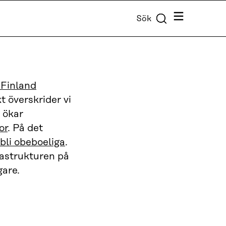
Meny
Sök
 Finland
t överskrider vi
d ökar
or
. På det
 bli obeboeliga
.
rastrukturen på
gare.