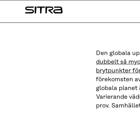
Skip to
Sitra
content
↓
Den globala up
dubbelt så my
brytpunkter för
förekomsten a
globala planet 
Varierande väd
prov. Samhället