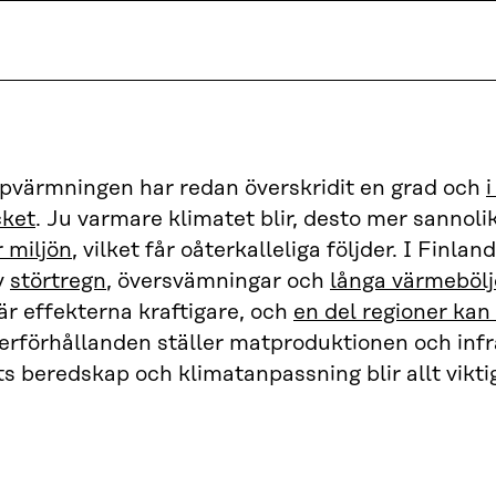
pvärmningen har redan överskridit en grad och
i
cket
. Ju varmare klimatet blir, desto mer sannolik
 miljön
, vilket får oåterkalleliga följder. I Finlan
v
störtregn
, översvämningar och
långa värmebölj
är effekterna kraftigare, och
en del regioner kan
erförhållanden ställer matproduktionen och inf
s beredskap och klimatanpassning blir allt vikti