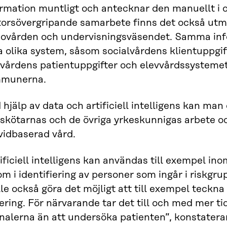
ormation muntligt och antecknar den manuellt i 
torsövergripande samarbete finns det också utm
sovården och undervisningsväsendet. Samma info
a olika system, såsom socialvårdens klientuppgif
kvårdens patientuppgifter och elevvårdssystemet
munerna.
hjälp av data och artificiell intelligens kan man 
kskötarnas och de övriga yrkeskunnigas arbete o
vidbaserad vård.
ificiell intelligens kan användas till exempel i
m i identifiering av personer som ingår i riskgrupp
le också göra det möjligt att till exempel teck
ering. För närvarande tar det till och med mer ti
nalerna än att undersöka patienten”, konstatera