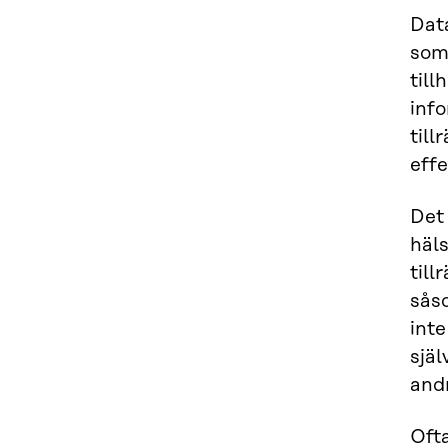
Dat
som
till
info
till
effe
Det
häls
till
sås
inte
själ
and
Oft