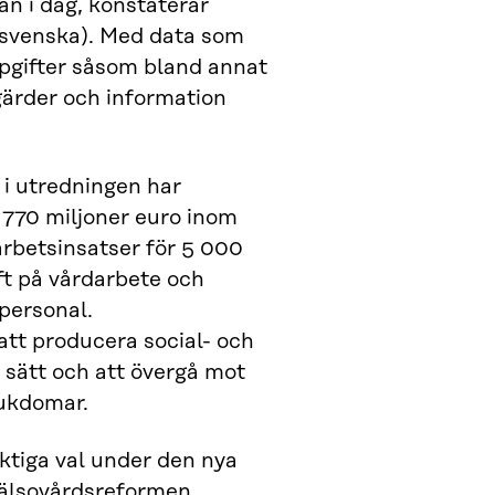
än i dag, konstaterar
 svenska). Med data som
pgifter såsom bland annat
gärder och information
 utredningen har
 770 miljoner euro inom
arbetsinsatser för 5 000
ft på vårdarbete och
personal.
tt producera social- och
 sätt och att övergå mot
jukdomar.
iktiga val under den nya
 hälsovårdsreformen