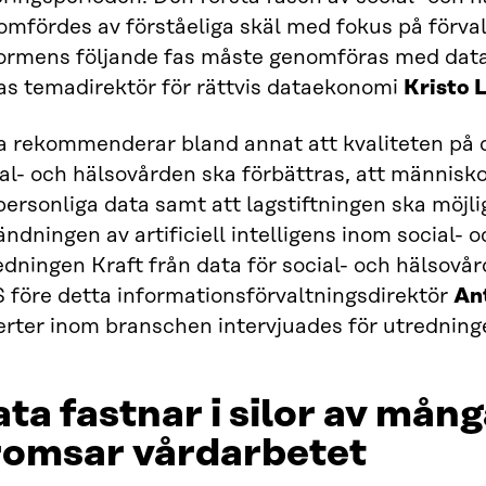
mfördes av förståeliga skäl med fokus på förval
ormens följande fas måste genomföras med data 
ras temadirektör för rättvis dataekonomi
Kristo 
ra rekommenderar bland annat att kvaliteten på
al- och hälsovården ska förbättras, att människ
personliga data samt att lagstiftningen ska möjl
ndningen av artificiell intelligens inom social-
dningen Kraft från data för social- och hälsovå
 före detta informationsförvaltningsdirektör
Ant
erter inom branschen intervjuades för utredning
ta fastnar i silor av mån
romsar vårdarbetet