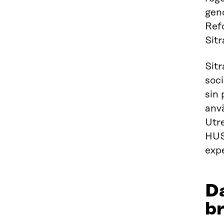
geno
Ref
Sit
Sit
soci
sin 
anvä
Utre
HUS
exp
Da
b