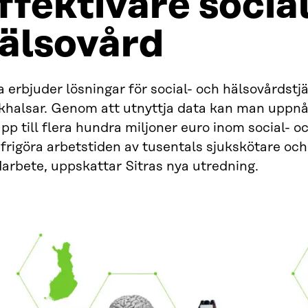
ffektivare socia
älsovård
 erbjuder lösningar för social- och hälsovårdstj
skhalsar. Genom att utnyttja data kan man uppn
pp till flera hundra miljoner euro inom social- 
frigöra arbetstiden av tusentals sjukskötare och
arbete, uppskattar Sitras nya utredning.