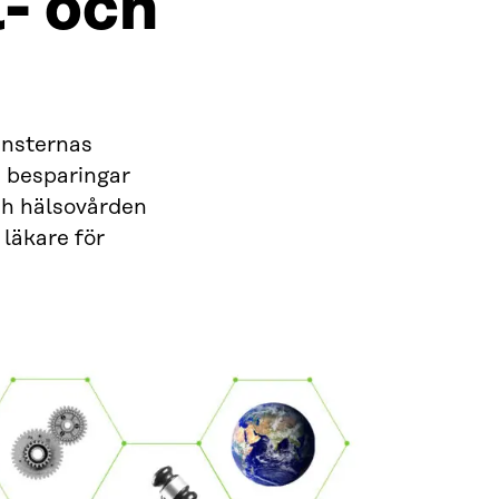
l- och
änsternas
å besparingar
och hälsovården
 läkare för