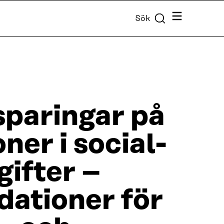
Meny
Sök
sparingar på
ner i social-
gifter –
ationer för