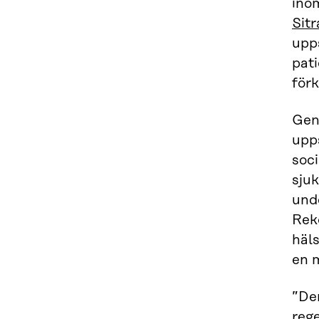
inom
Sitr
upp
pati
förk
Gen
upp
soci
sju
und
Rek
häls
en 
”Den
reg