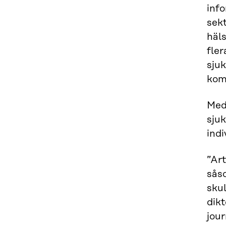
inf
sek
häl
fler
sju
kom
Med 
sju
indi
”Art
såso
skul
dikt
jour