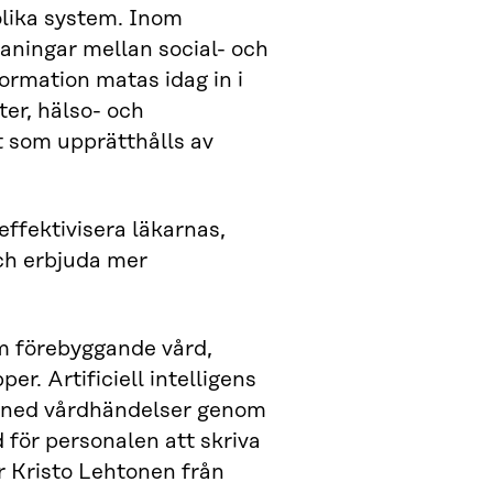
olika system. Inom
aningar mellan social- och
rmation matas idag in i
ter, hälso- och
 som upprätthålls av
effektivisera läkarnas,
ch erbjuda mer
nom förebyggande vård,
er. Artificiell intelligens
na ned vårdhändelser genom
d för personalen att skriva
r Kristo Lehtonen från