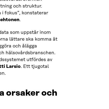
tning och struktur.
i fokus”, konstaterar
Lehtonen
.
 data som uppstår inom
orna lättare ska komma åt
iggöra och ålägga
 och hälsovårdsbranschen.
rdssystemet utfördes av
ti Larsio
. Ett tjugotal
en.
ga orsaker och