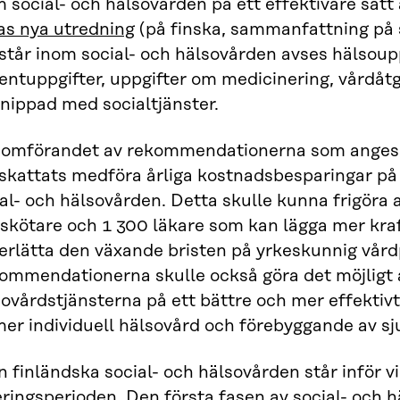
 social- och hälsovården på ett effektivare sätt 
as nya utredning
(på finska, sammanfattning på
står inom social- och hälsovården avses hälsoup
entuppgifter, uppgifter om medicinering, vårdåt
nippad med socialtjänster.
omförandet av rekommendationerna som anges i
skattats medföra årliga kostnadsbesparingar på
al- och hälsovården. Detta skulle kunna frigöra 
kskötare och 1 300 läkare som kan lägga mer kra
erlätta den växande bristen på yrkeskunnig vård
ommendationerna skulle också göra det möjligt a
ovårdstjänsterna på ett bättre och mer effektivt
mer individuell hälsovård och förebyggande av s
 finländska social- och hälsovården står inför v
eringsperioden. Den första fasen av social- och