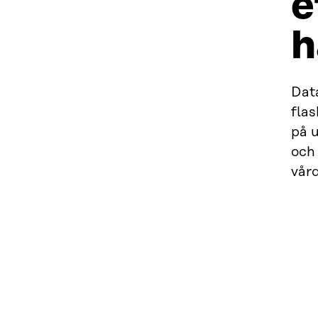
e
h
Data
fla
på u
och 
vård