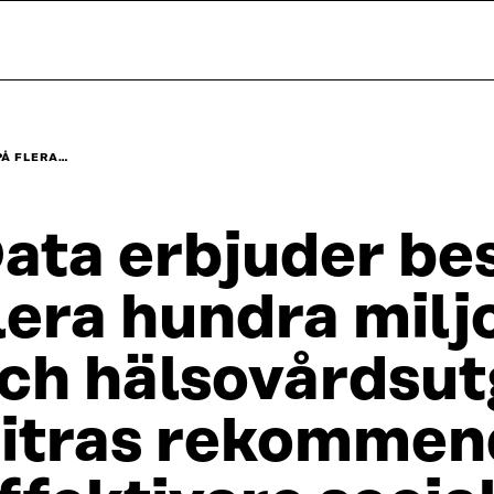
PÅ FLERA…
ata erbjuder be
lera hundra miljo
ch hälsovårdsut
itras rekommend