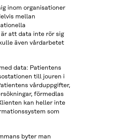
ig inom organisationer
elvis mellan
ationella
 att data inte rör sig
kulle även vårdarbetet
 med data: Patientens
stationen till jouren i
 Patientens vårduppgifter,
rsökningar, förmedlas
Klienten kan heller inte
nformationssystem som
lsammans byter man