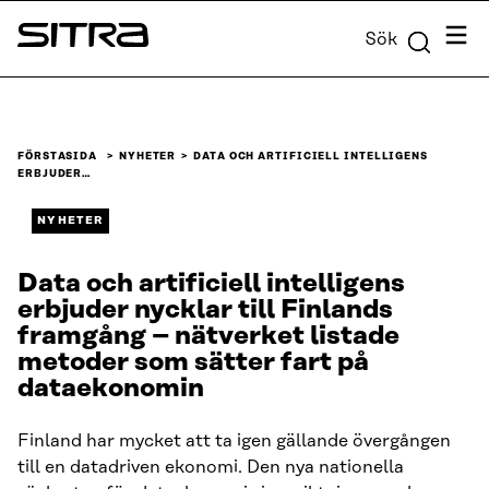
Skip to
Meny
Sök
content
Sitra
↓
FÖRSTASIDA
NYHETER
DATA OCH ARTIFICIELL INTELLIGENS
ERBJUDER…
NYHETER
Data och artificiell intelligens
erbjuder nycklar till Finlands
framgång – nätverket listade
metoder som sätter fart på
dataekonomin
Finland har mycket att ta igen gällande övergången
till en datadriven ekonomi. Den nya nationella